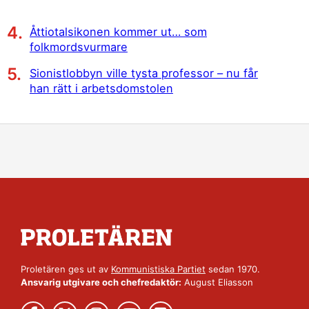
Åttiotalsikonen kommer ut… som
folkmordsvurmare
Sionistlobbyn ville tysta professor – nu får
han rätt i arbetsdomstolen
Proletären ges ut av
Kommunistiska Partiet
sedan 1970.
Ansvarig utgivare och chefredaktör:
August Eliasson