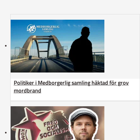
Politiker i Medborgerlig samling häktad för grov
mordbrand