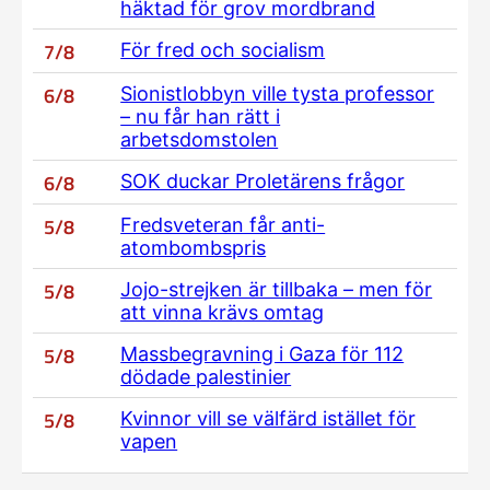
häktad för grov mordbrand
7/8
För fred och socialism
6/8
Sionistlobbyn ville tysta professor
– nu får han rätt i
arbetsdomstolen
6/8
SOK duckar Proletärens frågor
5/8
Fredsveteran får anti-
atombombspris
5/8
Jojo-strejken är tillbaka – men för
att vinna krävs omtag
5/8
Massbegravning i Gaza för 112
dödade palestinier
5/8
Kvinnor vill se välfärd istället för
vapen