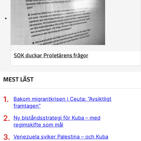
SOK duckar Proletärens frågor
MEST LÄST
Bakom migrantkrisen i Ceuta: ”Avsiktligt
framtagen”
Ny biståndsstrategi för Kuba – med
regimskifte som mål
Venezuela sviker Palestina – och Kuba