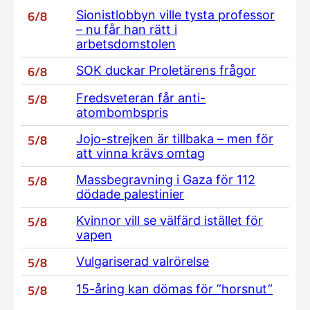
6/8
Sionistlobbyn ville tysta professor
– nu får han rätt i
arbetsdomstolen
6/8
SOK duckar Proletärens frågor
5/8
Fredsveteran får anti-
atombombspris
5/8
Jojo-strejken är tillbaka – men för
att vinna krävs omtag
5/8
Massbegravning i Gaza för 112
dödade palestinier
5/8
Kvinnor vill se välfärd istället för
vapen
5/8
Vulgariserad valrörelse
5/8
15-åring kan dömas för ”horsnut”