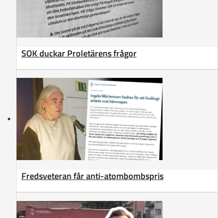
SOK duckar Proletärens frågor
Fredsveteran får anti-atombombspris