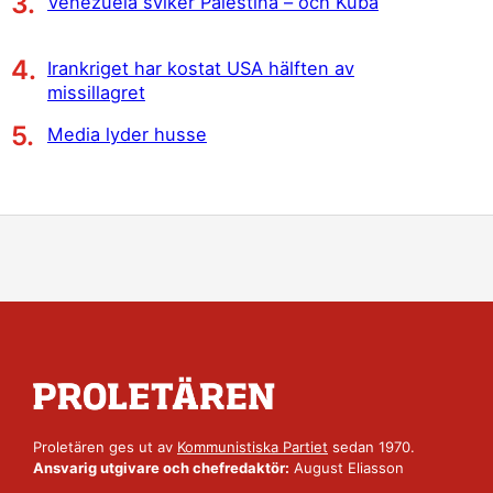
Venezuela sviker Palestina – och Kuba
Irankriget har kostat USA hälften av
missillagret
Media lyder husse
Proletären ges ut av
Kommunistiska Partiet
sedan 1970.
Ansvarig utgivare och chefredaktör:
August Eliasson