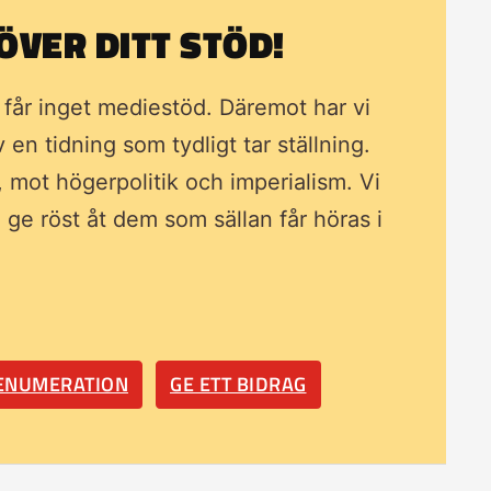
VER DITT STÖD!
i får inget mediestöd. Däremot har vi
av en tidning som
tydligt tar ställning.
, mot högerpolitik och imperialism. Vi
ll ge röst åt dem som sällan får höras i
RENUMERATION
GE ETT BIDRAG