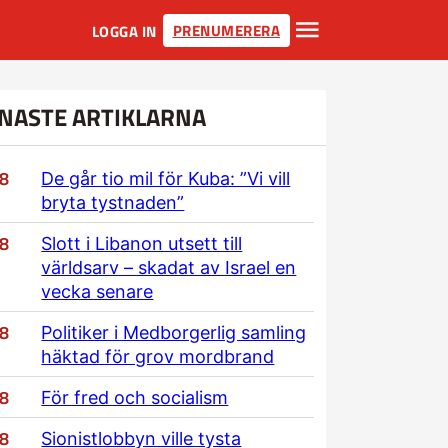
PRENUMERERA
LOGGA IN
NASTE ARTIKLARNA
/8
De går tio mil för Kuba: ”Vi vill
bryta tystnaden”
/8
Slott i Libanon utsett till
världsarv – skadat av Israel en
vecka senare
/8
Politiker i Medborgerlig samling
häktad för grov mordbrand
/8
För fred och socialism
/8
Sionistlobbyn ville tysta