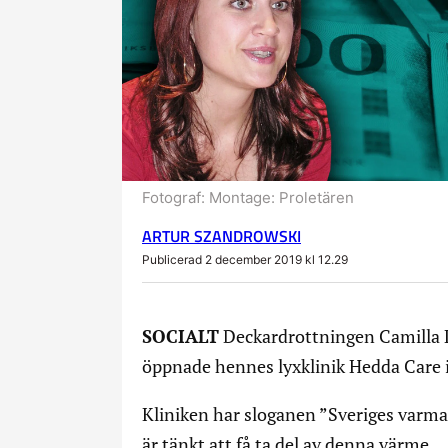
Fotograf:
Montage: Proletären
ARTUR SZANDROWSKI
Publicerad 2 december 2019 kl 12.29
SOCIALT
Deckardrottningen Camilla Lä
öppnade hennes lyxklinik Hedda Care 
Kliniken har sloganen ”Sveriges varma
är tänkt att få ta del av denna värme.