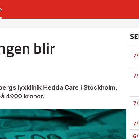
e
s
es
SE
r
ngen blir
t
7
7
ergs lyxklinik Hedda Care i Stockholm.
på 4900 kronor.
7
7
6