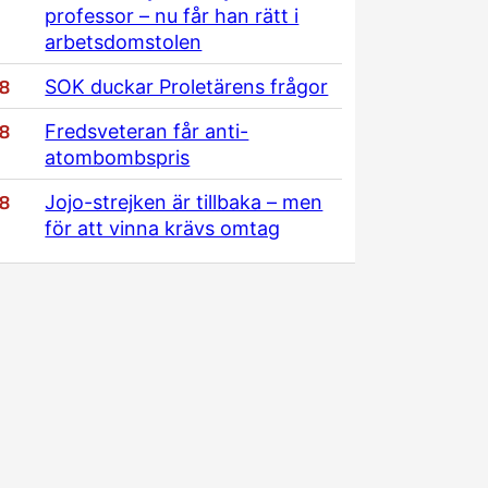
professor – nu får han rätt i
arbetsdomstolen
/8
SOK duckar Proletärens frågor
/8
Fredsveteran får anti-
atombombspris
/8
Jojo-strejken är tillbaka – men
för att vinna krävs omtag