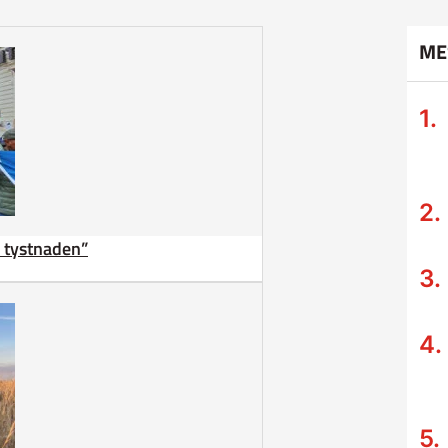
ME
ta tystnaden”