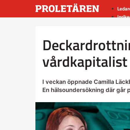
Ledar
Inrike
Utrik
Kultu
Deckardrottni
Sport
Insän
vårdkapitalist
I veckan öppnade Camilla Läckb
En hälsoundersökning där går 