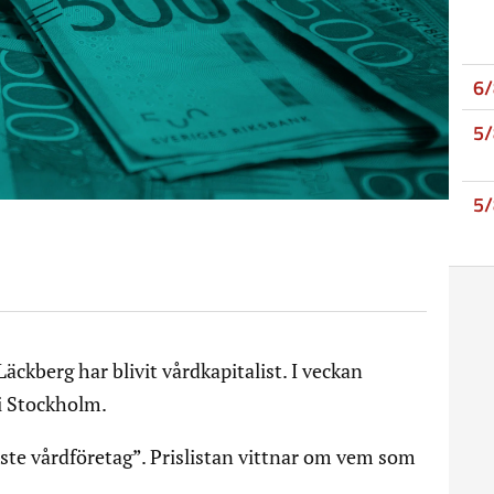
6
5
5
ckberg har blivit vårdkapitalist. I veckan
i Stockholm.
ste vårdföretag”. Prislistan vittnar om vem som