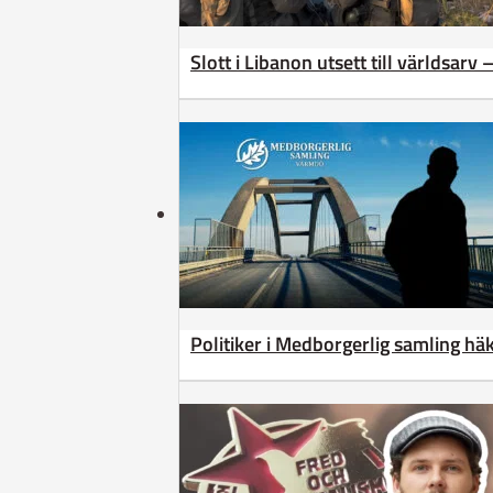
Slott i Libanon utsett till världsarv
Politiker i Medborgerlig samling h