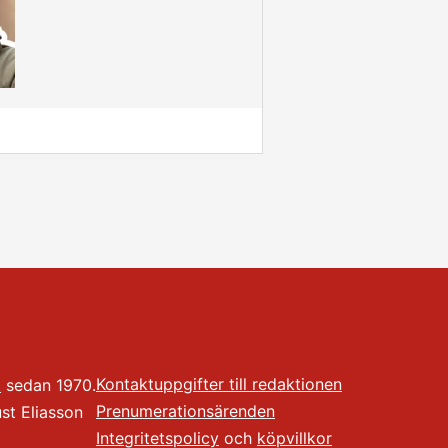
Kontaktuppgifter till redaktionen
t
sedan 1970.
Prenumerationsärenden
t Eliasson
Integritetspolicy
och
köpvillkor