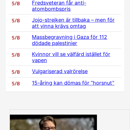
5/8
Fredsveteran får anti-
atombombspris
5/8
Jojo-strejken är tillbaka – men för
att vinna krävs omtag
5/8
Massbegravning i Gaza för 112
dödade palestinier
5/8
Kvinnor vill se välfärd istället för
vapen
5/8
Vulgariserad valrörelse
5/8
15-åring kan dömas för ”horsnut”