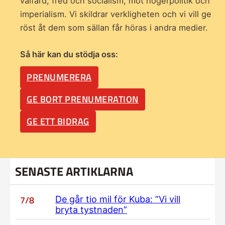
välfärd, fred och socialism, mot högerpolitik och
imperialism. Vi skildrar verkligheten och vi vill ge
röst åt dem som sällan får höras i andra medier.
Så här kan du stödja oss:
PRENUMERERA
GE BORT PRENUMERATION
GE ETT BIDRAG
SENASTE ARTIKLARNA
7/8
De går tio mil för Kuba: ”Vi vill
bryta tystnaden”