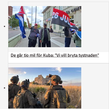
De går tio mil för Kuba: ”Vi vill bryta tystnaden”