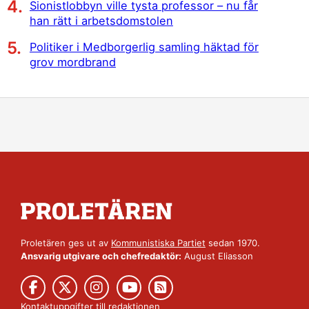
Sionistlobbyn ville tysta professor – nu får
han rätt i arbetsdomstolen
Politiker i Medborgerlig samling häktad för
grov mordbrand
Proletären ges ut av
Kommunistiska Partiet
sedan 1970.
Ansvarig utgivare och chefredaktör:
August Eliasson
Kontaktuppgifter till redaktionen