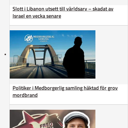
Slott i Libanon utsett till världsarv – skadat av
Israel en vecka senare
Politiker i Medborgerlig samling häktad för grov
mordbrand