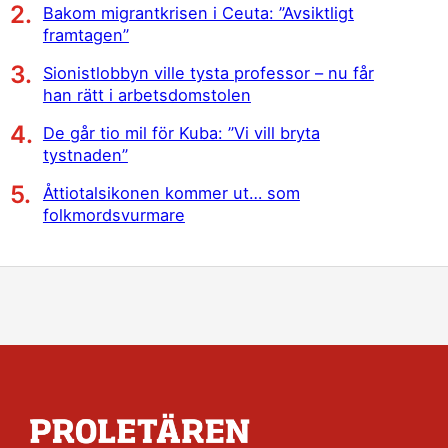
Bakom migrantkrisen i Ceuta: ”Avsiktligt
framtagen”
Sionistlobbyn ville tysta professor – nu får
han rätt i arbetsdomstolen
De går tio mil för Kuba: ”Vi vill bryta
tystnaden”
Åttiotalsikonen kommer ut… som
folkmordsvurmare