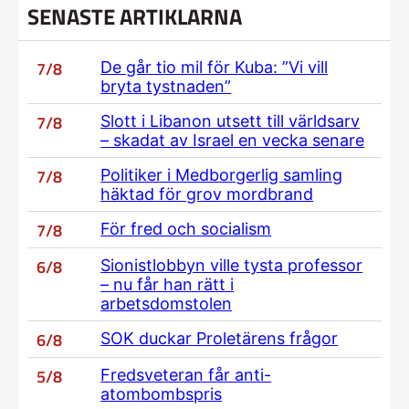
SENASTE ARTIKLARNA
7/8
De går tio mil för Kuba: ”Vi vill
bryta tystnaden”
7/8
Slott i Libanon utsett till världsarv
– skadat av Israel en vecka senare
7/8
Politiker i Medborgerlig samling
häktad för grov mordbrand
7/8
För fred och socialism
6/8
Sionistlobbyn ville tysta professor
– nu får han rätt i
arbetsdomstolen
6/8
SOK duckar Proletärens frågor
5/8
Fredsveteran får anti-
atombombspris