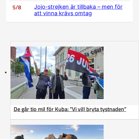
5/8
Jojo-strejken är tillbaka – men för
att vinna krävs omtag
De går tio mil för Kuba: ”Vi vill bryta tystnaden”