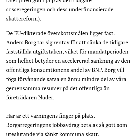
talet (med god hjälp av den tidigare
sosseregeringen och dess underfinansierade
skattereform).
De EU-dikterade överskottsmålen ligger fast.
Anders Borg tar sig rentav för att sänka de tidigare
fastställda utgiftstaken, vilket för mandatperioden
som helhet betyder en accelererad sänkning av den
offentliga konsumtionens andel av BNP. Borg vill
föga förvånande satsa en ännu mindre del av våra
gemensamma resurser på det offentliga än
företrädaren Nuder.
Här är ett varningens finger på plats.
Borgarregeringens jobbavdrag betalas så gott som
uteslutande via sänkt kommunalskatt.