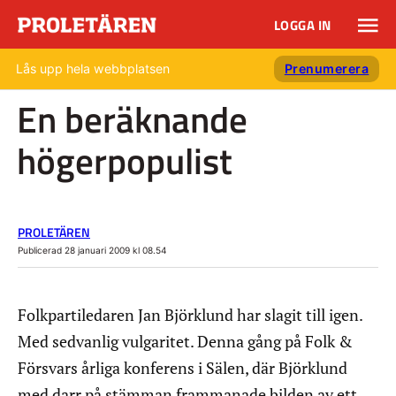
LOGGA IN
Lås upp hela webbplatsen
Prenumerera
En beräknande
högerpopulist
PROLETÄREN
Publicerad 28 januari 2009 kl 08.54
Folkpartiledaren Jan Björklund har slagit till igen.
Med sedvanlig vulgaritet. Denna gång på Folk &
Försvars årliga konferens i Sälen, där Björklund
med darr på stämman frammanade bilden av ett