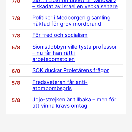
7/8
Slott i Libanon utsett till världsarv
– skadat av Israel en vecka senare
7/8
Politiker i Medborgerlig samling
häktad för grov mordbrand
7/8
För fred och socialism
6/8
Sionistlobbyn ville tysta professor
– nu får han rätt i
arbetsdomstolen
6/8
SOK duckar Proletärens frågor
5/8
Fredsveteran får anti-
atombombspris
5/8
Jojo-strejken är tillbaka – men för
att vinna krävs omtag