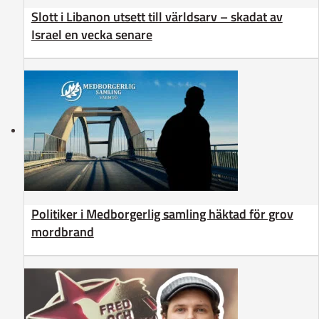
Slott i Libanon utsett till världsarv – skadat av
Israel en vecka senare
Politiker i Medborgerlig samling häktad för grov
mordbrand