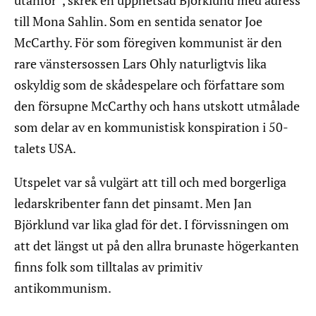
utanför”, skrek en upphetsad Björklund med adress
till Mona Sahlin. Som en sentida senator Joe
McCarthy. För som föregiven kommunist är den
rare vänstersossen Lars Ohly naturligtvis lika
oskyldig som de skådespelare och författare som
den försupne McCarthy och hans utskott utmålade
som delar av en kommunistisk konspiration i 50-
talets USA.
Utspelet var så vulgärt att till och med borgerliga
ledarskribenter fann det pinsamt. Men Jan
Björklund var lika glad för det. I förvissningen om
att det längst ut på den allra brunaste högerkanten
finns folk som tilltalas av primitiv
antikommunism.