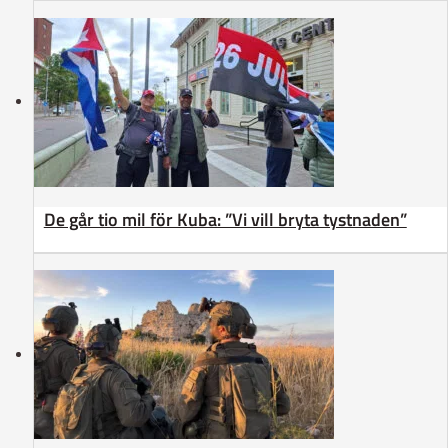
De går tio mil för Kuba: ”Vi vill bryta tystnaden”