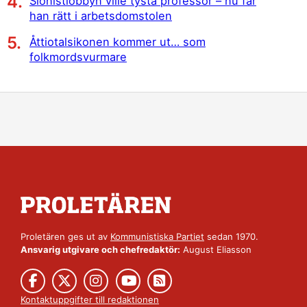
Sionistlobbyn ville tysta professor – nu får
han rätt i arbetsdomstolen
Åttiotalsikonen kommer ut… som
folkmordsvurmare
Proletären ges ut av
Kommunistiska Partiet
sedan 1970.
Ansvarig utgivare och chefredaktör:
August Eliasson
Kontaktuppgifter till redaktionen