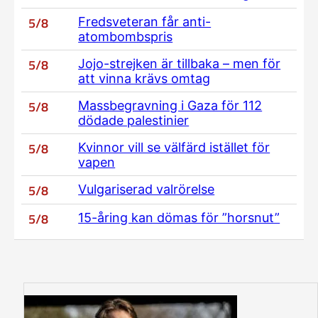
5/8
Fredsveteran får anti-
atombombspris
5/8
Jojo-strejken är tillbaka – men för
att vinna krävs omtag
5/8
Massbegravning i Gaza för 112
dödade palestinier
5/8
Kvinnor vill se välfärd istället för
vapen
5/8
Vulgariserad valrörelse
5/8
15-åring kan dömas för ”horsnut”