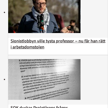
Sionistlobbyn ville tysta professor – nu får han rätt
i arbetsdomstolen
SOK duckar Proletärens frågor