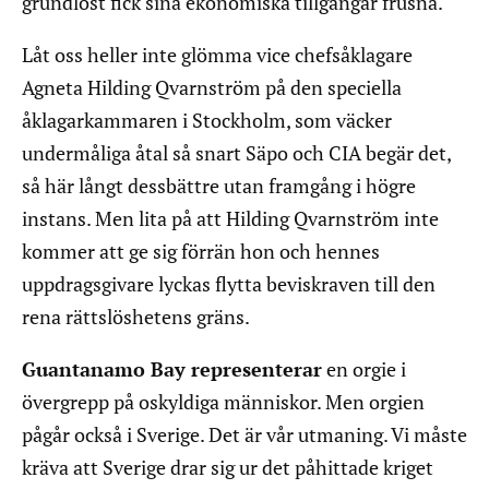
grundlöst fick sina ekonomiska tillgångar frusna.
Låt oss heller inte glömma vice chefsåklagare
Agneta Hilding Qvarnström på den speciella
åklagarkammaren i Stockholm, som väcker
undermåliga åtal så snart Säpo och CIA begär det,
så här långt dessbättre utan framgång i högre
instans. Men lita på att Hilding Qvarnström inte
kommer att ge sig förrän hon och hennes
uppdragsgivare lyckas flytta beviskraven till den
rena rättslöshetens gräns.
Guantanamo Bay representerar
en orgie i
övergrepp på oskyldiga människor. Men orgien
pågår också i Sverige. Det är vår utmaning. Vi måste
kräva att Sverige drar sig ur det påhittade kriget