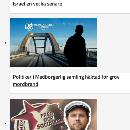
Israel en vecka senare
Politiker i Medborgerlig samling häktad för grov
mordbrand