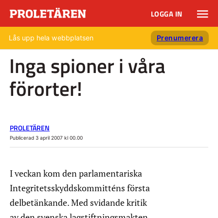
LOGGA IN
Lås upp hela webbplatsen
Prenumerera
Inga spioner i våra
förorter!
PROLETÄREN
Publicerad 3 april 2007 kl 00.00
I veckan kom den parlamentariska
Integritetsskyddskommitténs första
delbetänkande. Med svidande kritik
av den svenska lagstiftningsmakten.