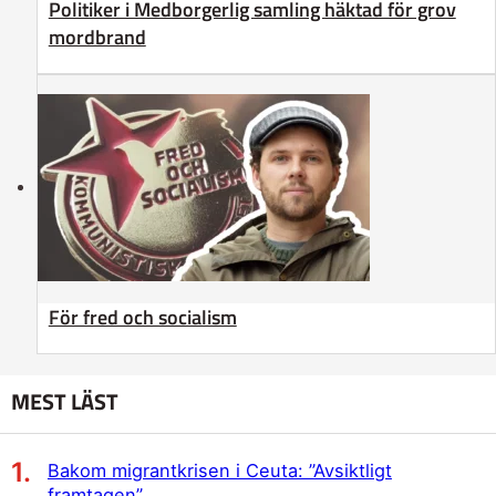
Politiker i Medborgerlig samling häktad för grov
mordbrand
För fred och socialism
MEST LÄST
Bakom migrantkrisen i Ceuta: ”Avsiktligt
framtagen”