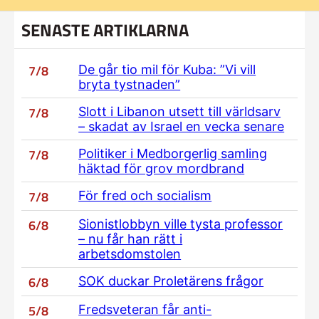
SENASTE ARTIKLARNA
7/8
De går tio mil för Kuba: ”Vi vill
bryta tystnaden”
7/8
Slott i Libanon utsett till världsarv
– skadat av Israel en vecka senare
7/8
Politiker i Medborgerlig samling
häktad för grov mordbrand
7/8
För fred och socialism
6/8
Sionistlobbyn ville tysta professor
– nu får han rätt i
arbetsdomstolen
6/8
SOK duckar Proletärens frågor
5/8
Fredsveteran får anti-