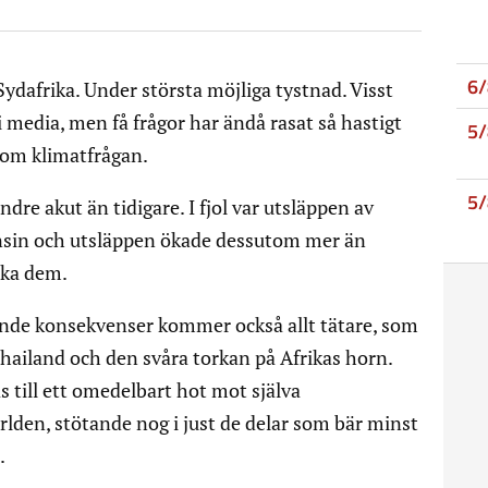
6
ydafrika. Under största möjliga tystnad. Visst
 media, men få frågor har ändå rasat så hastigt
5
 som klimatfrågan.
5
dre akut än tidigare. I fjol var utsläppen av
nsin och utsläppen ökade dessutom mer än
ska dem.
nde konsekvenser kommer också allt tätare, som
ailand och den svåra torkan på Afrikas horn.
s till ett omedelbart hot mot själva
lden, stötande nog i just de delar som bär minst
.