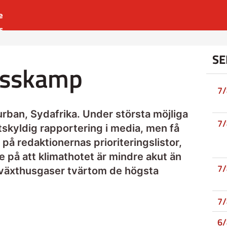
e
s
es
SE
r
lasskamp
t
7
urban, Sydafrika. Under största möjliga
7
tskyldig rapportering i media, men få
 på redaktionernas prioriteringslistor,
e på att klimathotet är mindre akut än
7
av växthusgaser tvärtom de högsta
7
6