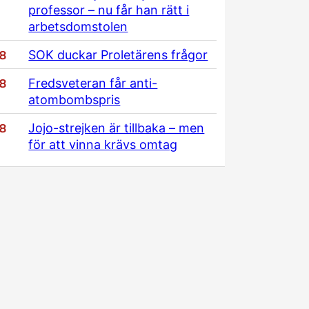
professor – nu får han rätt i
arbetsdomstolen
/8
SOK duckar Proletärens frågor
/8
Fredsveteran får anti-
atombombspris
/8
Jojo-strejken är tillbaka – men
för att vinna krävs omtag