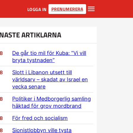
PRENUMERERA
LOGGA IN
NASTE ARTIKLARNA
/8
De går tio mil för Kuba: ”Vi vill
bryta tystnaden”
/8
Slott i Libanon utsett till
världsarv – skadat av Israel en
vecka senare
/8
Politiker i Medborgerlig samling
häktad för grov mordbrand
/8
För fred och socialism
/8
Sionistlobbyn ville tysta