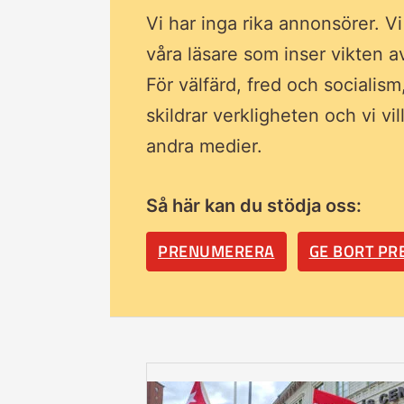
Vi har inga rika annonsörer. V
våra läsare som inser vikten 
För välfärd, fred och socialism
skildrar verkligheten och vi vi
andra medier.
Så här kan du stödja oss:
PRENUMERERA
GE BORT P