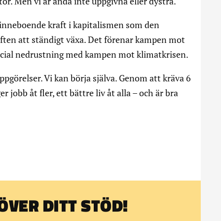
stor. Men vi är ändå inte uppgivna eller dystra.
 inneboende kraft i kapitalismen som den
ften att ständigt växa. Det förenar kampen mot
social nedrustning med kampen mot klimatkrisen.
ppgörelser. Vi kan börja själva. Genom att kräva 6
jobb åt fler, ett bättre liv åt alla – och är bra
VER DITT STÖD!