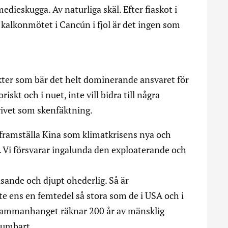
edieskugga. Av naturliga skäl. Efter fiaskot i
alkonmötet i Cancún i fjol är det ingen som
akter som bär det helt dominerande ansvaret för
skt och i nuet, inte vill bidra till några
rivet som skenfäktning.
t framställa Kina som klimatkrisens nya och
. Vi försvarar ingalunda den exploaterande och
sande och djupt ohederlig. Så är
nte ens en femtedel så stora som de i USA och i
atsammanhanget räknar 200 år av mänsklig
sumbart.