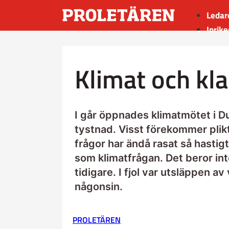
Ledar
Inrike
Utrik
Kultu
Klimat och k
Sport
Insän
I går öppnades klimatmötet i D
tystnad. Visst förekommer plik
frågor har ändå rasat så hastigt
som klimatfrågan. Det beror int
tidigare. I fjol var utsläppen 
någonsin.
PROLETÄREN