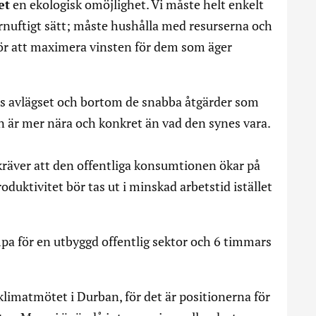
et
en ekologisk omöjlighet. Vi måste helt enkelt
rnuftigt sätt; måste hushålla med resurserna och
för att maximera vinsten för dem som äger
nas avlägset och bortom de snabba åtgärder som
n är mer nära och konkret än vad den synes vara.
 kräver att den offentliga konsumtionen ökar på
duktivitet bör tas ut i minskad arbetstid istället
ämpa för en utbyggd offentlig sektor och 6 timmars
klimatmötet i Durban, för det är positionerna för