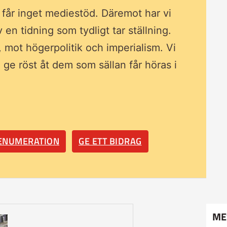
i får inget mediestöd. Däremot har vi
av en tidning som
tydligt tar ställning.
, mot högerpolitik och imperialism. Vi
ll ge röst åt dem som sällan får höras i
RENUMERATION
GE ETT BIDRAG
ME