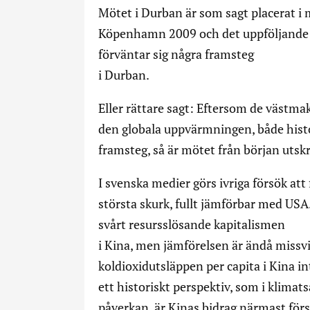
Mötet i Durban är som sagt placerat i m
Köpenhamn 2009 och det uppföljande k
förväntar sig några framsteg
i Durban.
Eller rättare sagt: Eftersom de västm
den globala uppvärmningen, både histori
framsteg, så är mötet från början utsk
I svenska medier görs ivriga försök at
största skurk, fullt jämförbar med USA
svårt resursslösande kapitalismen
i Kina, men jämförelsen är ändå missvi
koldioxidutsläppen per capita i Kina i
ett historiskt perspektiv, som i klim
påverkan, är Kinas bidrag närmast för