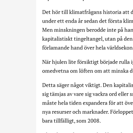
Det hör till klimatfrågans historia att
under ett enda år sedan det första kli
Men minskningen berodde inte på hand
kapitalistiskt tingeltangel, utan på den
förlamande hand över hela världseko
När hjulen lite försiktigt började rulla
omedvetna om löften om att minska dem
Detta säger något viktigt. Den kapitali
sig tämjas av vare sig vackra ord elle
måste hela tiden expandera för att öve
nya resurser och marknader. Förloppe
bara tillfälligt, som 2008.