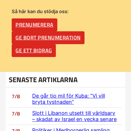
Så här kan du stödja oss:
PRENUMERERA
GE BORT PRENUMERATION
GE ETT BIDRAG
SENASTE ARTIKLARNA
7/8
De går tio mil för Kuba: ”Vi vill
bryta tystnaden”
7/8
Slott i Libanon utsett till världsarv
– skadat av Israel en vecka senare
7/8
Politiker i Medborgerlig samling