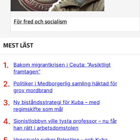
För fred och socialism
MEST LÄST
Bakom migrantkrisen i Ceuta: ”Avsiktligt
framtagen”
Politiker i Medborgerlig samling häktad för
grov mordbrand
Ny biståndsstrategi för Kuba – med
regimskifte som mål
Sionistlobbyn ville tysta professor – nu får
han rätt i arbetsdomstolen
Venezuela sviker Palestina – och Kuba