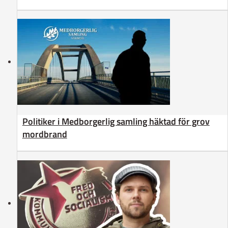
Politiker i Medborgerlig samling häktad för grov
mordbrand