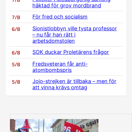
häktad för grov mordbrand
7/8
För fred och socialism
6/8
Sionistlobbyn ville tysta professor
– nu får han rätt i
arbetsdomstolen
6/8
SOK duckar Proletärens frågor
5/8
Fredsveteran får anti-
atombombspris
5/8
Jojo-strejken är tillbaka – men för
att vinna krävs omtag