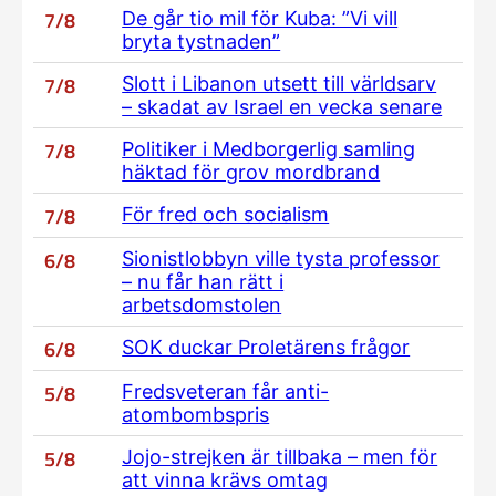
7/8
De går tio mil för Kuba: ”Vi vill
bryta tystnaden”
7/8
Slott i Libanon utsett till världsarv
– skadat av Israel en vecka senare
7/8
Politiker i Medborgerlig samling
häktad för grov mordbrand
7/8
För fred och socialism
6/8
Sionistlobbyn ville tysta professor
– nu får han rätt i
arbetsdomstolen
6/8
SOK duckar Proletärens frågor
5/8
Fredsveteran får anti-
atombombspris
5/8
Jojo-strejken är tillbaka – men för
att vinna krävs omtag