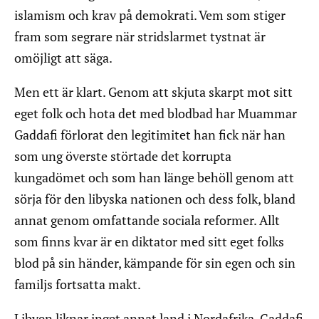
islamism och krav på demokrati. Vem som stiger
fram som segrare när stridslarmet tystnat är
omöjligt att säga.
Men ett är klart. Genom att skjuta skarpt mot sitt
eget folk och hota det med blodbad har Muammar
Gaddafi förlorat den legitimitet han fick när han
som ung överste störtade det korrupta
kungadömet och som han länge behöll genom att
sörja för den libyska nationen och dess folk, bland
annat genom omfattande sociala reformer. Allt
som finns kvar är en diktator med sitt eget folks
blod på sin händer, kämpande för sin egen och sin
familjs fortsatta makt.
Libyen liknar inget annat land i Nordafrika. Gaddafi