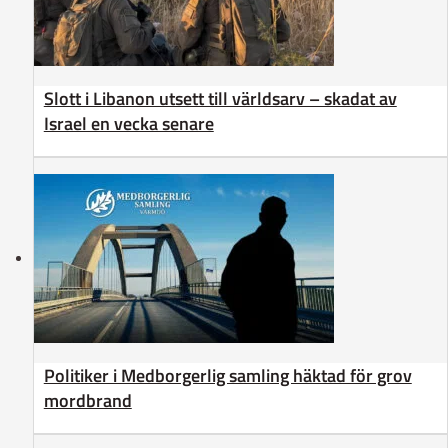
Slott i Libanon utsett till världsarv – skadat av
Israel en vecka senare
Politiker i Medborgerlig samling häktad för grov
mordbrand