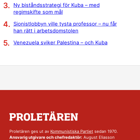
Ny biståndsstrategi för Kuba – med
regimskifte som mål
Sionistlobbyn ville tysta professor – nu får
han rätt i arbetsdomstolen
Venezuela sviker Palestina – och Kuba
Proletären ges ut av
Kommunistiska Partiet
sedan 1970.
Ansvarig utgivare och chefredaktör:
August Eliasson