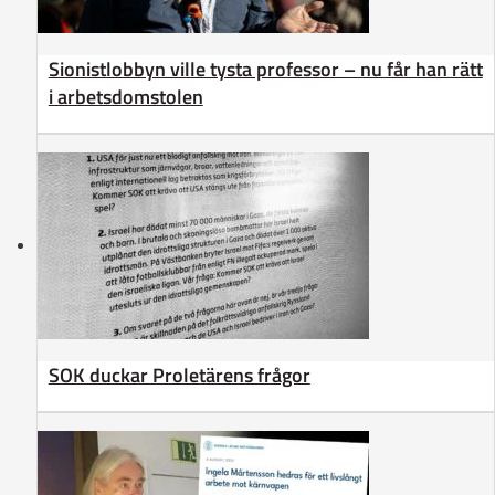
Sionistlobbyn ville tysta professor – nu får han rätt
i arbetsdomstolen
SOK duckar Proletärens frågor