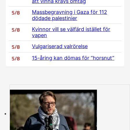
att vinna krävs omtag
5/8
Massbegravning i Gaza för 112
dödade palestinier
5/8
Kvinnor vill se välfärd istället för
vapen
5/8
Vulgariserad valrörelse
5/8
15-åring kan dömas för ”horsnut”