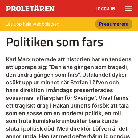
LOGGA IN
Lås upp hela webbplatsen
Prenumerera
Politiken som fars
Karl Marx noterade att historien har en tendens
att upprepa sig: ”Den ena gången som tragedi,
den andra gången som fars”. Uttalandet dyker
osökt upp ur minnet när Stefan Löfven och
hans direktion i måndags presenterades
sossarnas ”affärsplan för Sverige”. Visst fanns
ett tragiskt drag i Håkan Juholts försök att tala
som en sosse om en moderat politik, en roll
som trots komiska krumbukter bara kunde
sluta i politisk död. Med direktör Löfven är det
annorlunda. Han tar med oefterhärmlig pondus