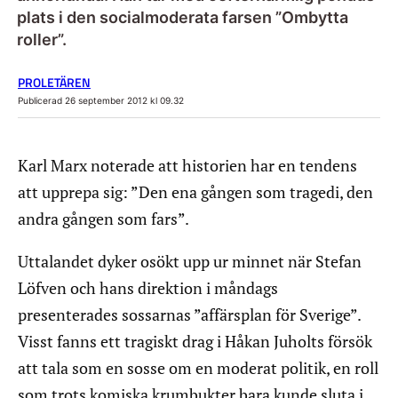
plats i den socialmoderata farsen ”Ombytta
roller”.
PROLETÄREN
Publicerad 26 september 2012 kl 09.32
Karl Marx noterade att historien har en tendens
att upprepa sig: ”Den ena gången som tragedi, den
andra gången som fars”.
Uttalandet dyker osökt upp ur minnet när Stefan
Löfven och hans direktion i måndags
presenterades sossarnas ”affärsplan för Sverige”.
Visst fanns ett tragiskt drag i Håkan Juholts försök
att tala som en sosse om en moderat politik, en roll
som trots komiska krumbukter bara kunde sluta i