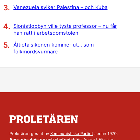
Venezuela sviker Palestina – och Kuba
Sionistlobbyn ville tysta professor – nu får
han rätt i arbetsdomstolen
Åttiotalsikonen kommer ut… som
folkmordsvurmare
Proletären ges ut av
Kommunistiska Partiet
sedan 1970.
Ansvarig utgivare och chefredaktör:
August Eliasson