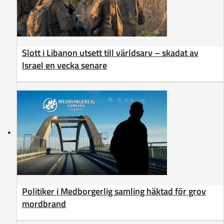
Slott i Libanon utsett till världsarv – skadat av
Israel en vecka senare
Politiker i Medborgerlig samling häktad för grov
mordbrand