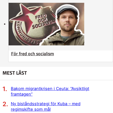
För fred och socialism
MEST LÄST
Bakom migrantkrisen i Ceuta: ”Avsiktligt
framtagen”
Ny biståndsstrategi för Kuba – med
regimskifte som mål