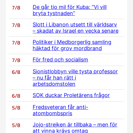
7/8
De går tio mil för Kuba: ”Vi vill
bryta tystnaden”
7/8
Slott i Libanon utsett till världsarv
– skadat av Israel en vecka senare
7/8
Politiker i Medborgerlig samling
häktad för grov mordbrand
7/8
För fred och socialism
6/8
Sionistlobbyn ville tysta professor
– nu får han rätt i
arbetsdomstolen
6/8
SOK duckar Proletärens frågor
5/8
Fredsveteran får anti-
atombombspris
5/8
Jojo-strejken är tillbaka – men för
att vinna krävs omtag