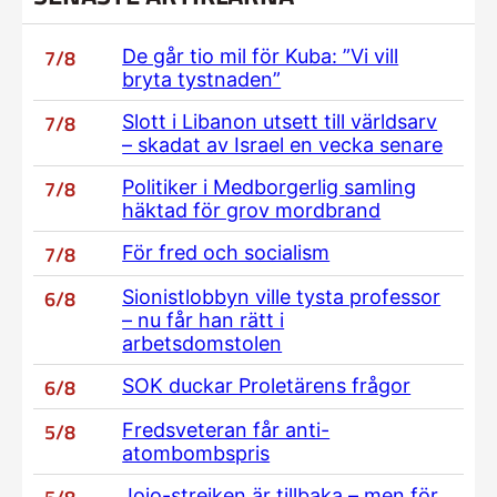
7/8
De går tio mil för Kuba: ”Vi vill
bryta tystnaden”
7/8
Slott i Libanon utsett till världsarv
– skadat av Israel en vecka senare
7/8
Politiker i Medborgerlig samling
häktad för grov mordbrand
7/8
För fred och socialism
6/8
Sionistlobbyn ville tysta professor
– nu får han rätt i
arbetsdomstolen
6/8
SOK duckar Proletärens frågor
5/8
Fredsveteran får anti-
atombombspris
Jojo-strejken är tillbaka – men för