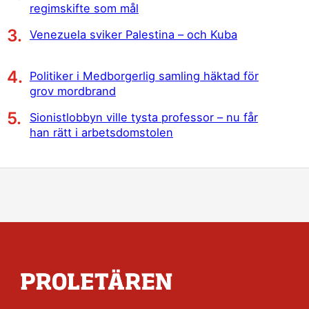
regimskifte som mål
Venezuela sviker Palestina – och Kuba
Politiker i Medborgerlig samling häktad för
grov mordbrand
Sionistlobbyn ville tysta professor – nu får
han rätt i arbetsdomstolen