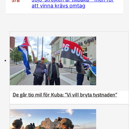
5/8
att vinna krävs omtag
De går tio mil för Kuba: ”Vi vill bryta tystnaden”