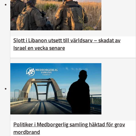
Slott i Libanon utsett till världsarv – skadat av
Israel en vecka senare
Politiker i Medborgerlig samling häktad för grov
mordbrand