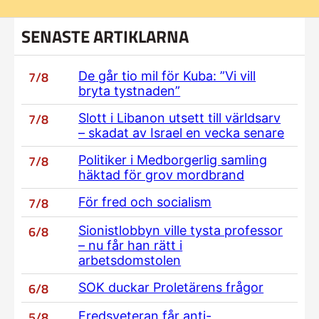
SENASTE ARTIKLARNA
7/8
De går tio mil för Kuba: ”Vi vill
bryta tystnaden”
7/8
Slott i Libanon utsett till världsarv
– skadat av Israel en vecka senare
7/8
Politiker i Medborgerlig samling
häktad för grov mordbrand
7/8
För fred och socialism
6/8
Sionistlobbyn ville tysta professor
– nu får han rätt i
arbetsdomstolen
6/8
SOK duckar Proletärens frågor
5/8
Fredsveteran får anti-