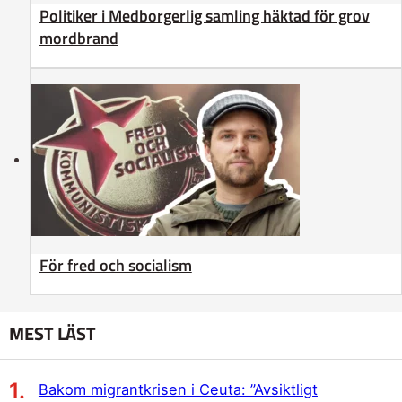
Politiker i Medborgerlig samling häktad för grov
mordbrand
För fred och socialism
MEST LÄST
Bakom migrantkrisen i Ceuta: ”Avsiktligt