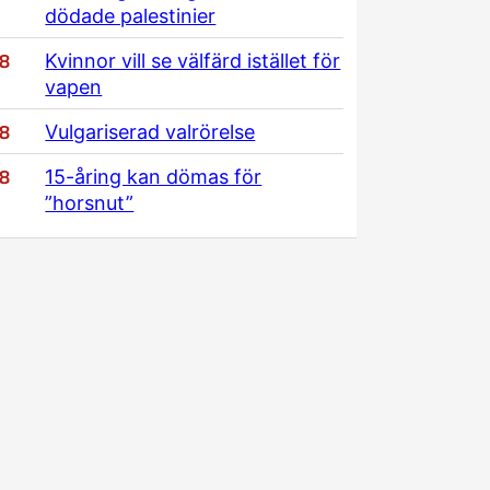
dödade palestinier
/8
Kvinnor vill se välfärd istället för
vapen
/8
Vulgariserad valrörelse
/8
15-åring kan dömas för
”horsnut”