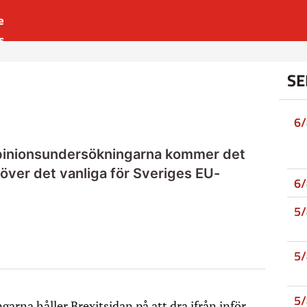
e
s
es
SE
r
t
6
opinionsundersökningarna kommer det
över det vanliga för Sveriges EU-
6
5
5
5
arna håller Brexitsidan på att dra ifrån inför