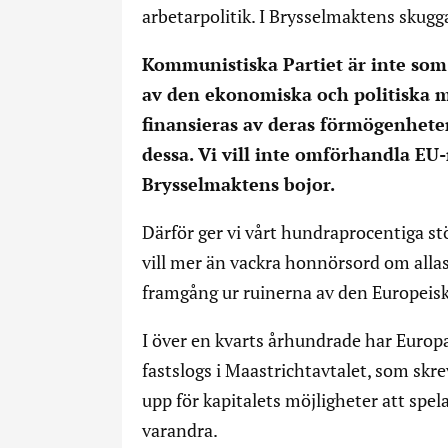
arbetarpolitik. I Brysselmaktens skugga 
Kommunistiska Partiet är inte som d
av den ekonomiska och politiska mak
finansieras av deras förmögenheter 
dessa. Vi vill inte omförhandla EU-
Brysselmaktens bojor.
Därför ger vi vårt hundraprocentiga stö
vill mer än vackra honnörsord om alla
framgång ur ruinerna av den Europeis
I över en kvarts århundrade har Europ
fastslogs i Maastrichtavtalet, som skr
upp för kapitalets möjligheter att spela
varandra.