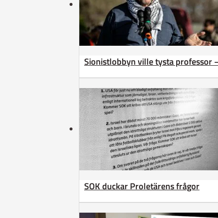
Sionistlobbyn ville tysta professor 
SOK duckar Proletärens frågor