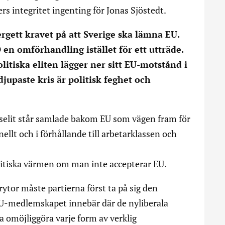
s integritet ingenting för Jonas Sjöstedt.
gett kravet på att Sverige ska lämna EU.
en omförhandling istället för ett utträde.
litiska eliten lägger ner sitt EU-motstånd i
djupaste kris är politisk feghet och
llselit står samlade bakom EU som vägen fram för
nellt och i förhållande till arbetarklassen och
olitiska värmen om man inte accepterar EU.
rytor måste partierna först ta på sig den
EU-medlemskapet innebär där de nyliberala
 omöjliggöra varje form av verklig