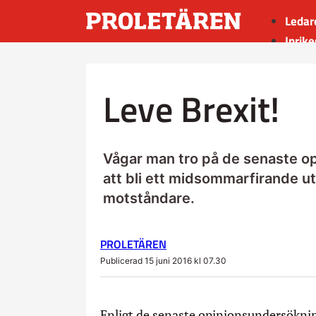
Ledar
Inrike
Utrik
Kultu
Leve Brexit!
Sport
Insän
Vågar man tro på de senaste 
att bli ett midsommarfirande ut
motståndare.
PROLETÄREN
Publicerad 15 juni 2016 kl 07.30
Enligt de senaste opinionsundersökning