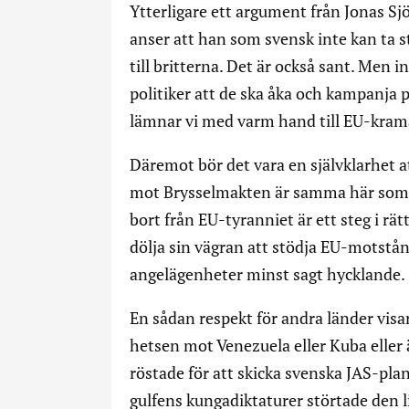
Ytterligare ett argument från Jonas Sjö
anser att han som svensk inte kan ta st
till britterna. Det är också sant. Men 
politiker att de ska åka och kampanja 
lämnar vi med varm hand till EU-kram
Däremot bör det vara en självklarhet a
mot Brysselmakten är samma här som dä
bort från EU-tyranniet är ett steg i rä
dölja sin vägran att stödja EU-motstå
angelägenheter minst sagt hycklande.
En sådan respekt för andra länder visa
hetsen mot Venezuela eller Kuba eller 
röstade för att skicka svenska JAS-pla
gulfens kungadiktaturer störtade den l