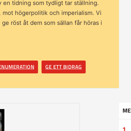
av en tidning som
tydligt tar ställning.
, mot högerpolitik och imperialism. Vi
ll ge röst åt dem som sällan får höras i
RENUMERATION
GE ETT BIDRAG
ME