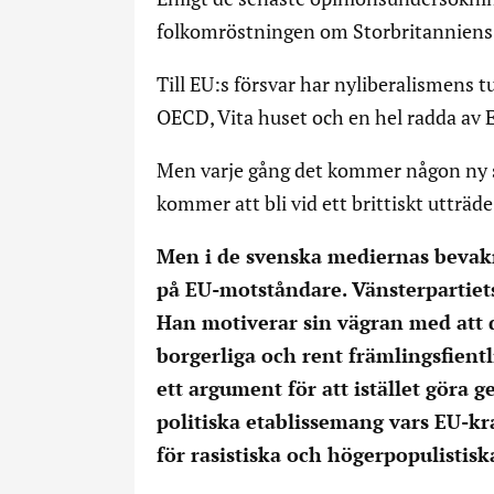
folkomröstningen om Storbritanniens
Till EU:s försvar har nyliberalismens t
OECD, Vita huset och en hel radda av EU
Men varje gång det kommer någon ny 
kommer att bli vid ett brittiskt utträd
Men i de svenska mediernas bevak
på EU-motståndare. Vänsterpartiets J
Han motiverar sin vägran med att 
borgerliga och rent främlingsfientl
ett argument för att istället göra
politiska etablissemang vars EU-k
för rasistiska och högerpopulistisk