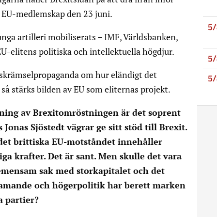
 EU-medlemskap den 23 juni.
5
unga artilleri mobiliserats – IMF, Världsbanken,
-elitens politiska och intellektuella högdjur.
5
skrämselpropaganda om hur eländigt det
5
e så stärks bilden av EU som eliternas projekt.
ning av Brexitomröstningen är det soprent
onas Sjöstedt vägrar ge sitt stöd till Brexit.
det brittiska EU-motståndet innehåller
iga krafter. Det är sant. Men skulle det vara
 gemensam sak med storkapitalet och det
ramande och högerpolitik har berett marken
a partier?