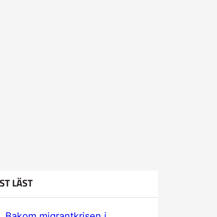
ST LÄST
Bakom migrantkrisen i