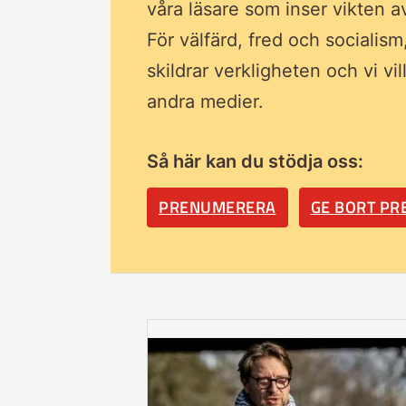
våra läsare som inser vikten 
För välfärd, fred och socialism
skildrar verkligheten och vi vi
andra medier.
Så här kan du stödja oss:
PRENUMERERA
GE BORT P