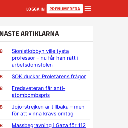
PRENUMERERA
LOGGA IN
NASTE ARTIKLARNA
/8
Sionistlobbyn ville tysta
professor – nu får han rätt i
arbetsdomstolen
/8
SOK duckar Proletärens frågor
/8
Fredsveteran får anti-
atombombspris
/8
Jojo-strejken är tillbaka – men
för att vinna krävs omtag
/8
Massbegravning i Gaza för 112