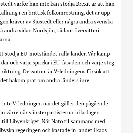
stedt varför han inte kan stödja Brexit är att han
ällning i en brittisk folkomröstning, det är upp
ingen kräver av Sjöstedt eller några andra svenska
på andra sidan Nordsjön, sådant översitteri
arna.
tt stödja EU-motståndet i alla länder. Vår kamp
r och varje spricka i EU-fasaden och varje steg
tt riktning. Dessutom är V-ledningens försök att
ndet bakom prat om andra länders inre
r inte V-ledningen när det gäller den pågående
än värre när vänsterpartisterna i riksdagen
n till Libyenkriget. När Nato tillsammans med
ibyska regeringen och kastade in landet i kaos