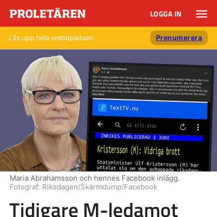
LOGGA IN
Lås upp hela webbplatsen
Prenumerera
Maria Abrahamsson och hennes Facebook inlägg.
Fotograf:
Riksdagen/Skärmdump/Facebook
Tidigare M-ledamot