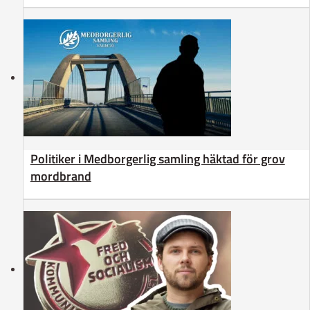
Politiker i Medborgerlig samling häktad för grov
mordbrand