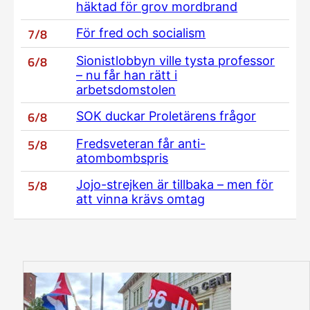
häktad för grov mordbrand
7/8
För fred och socialism
6/8
Sionistlobbyn ville tysta professor
– nu får han rätt i
arbetsdomstolen
6/8
SOK duckar Proletärens frågor
5/8
Fredsveteran får anti-
atombombspris
5/8
Jojo-strejken är tillbaka – men för
att vinna krävs omtag