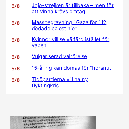
5/8
Jojo-strejken är tillbaka – men för
att vinna krävs omtag
5/8
Massbegravning i Gaza för 112
dödade palestinier
5/8
Kvinnor vill se välfärd istället för
vapen
5/8
Vulgariserad valrörelse
5/8
15-åring kan dömas för ”horsnut”
5/8
Tidöpartierna vill ha ny
flyktingkris