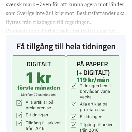
svensk mark – även för att kunna agera mot länder
som Sverige inte är i krig mot. Beslutsfattandet ska
flyttas från riksdagen till regeringen.
Propositionen, Förbättrade förutsättningar för…
Få tillgång till hela tidningen
DIGITALT
PÅ PAPPER
(+ DIGITALT)
1 kr
119 kr/mån
Tidningen hem i
första månaden
brevlådan varje
Därefter 79 kr/månaden.
vecka
Alla artiklar på
Alla artiklar på
proletaren.se
proletaren.se
E-tidningen
E-tidningen
Tillgång till arkivet
Tillgång till arkivet
från 2016
från 2016