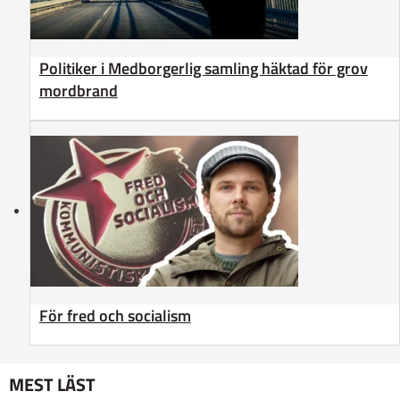
Politiker i Medborgerlig samling häktad för grov
mordbrand
För fred och socialism
MEST LÄST