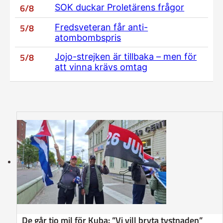
6/8
SOK duckar Proletärens frågor
5/8
Fredsveteran får anti-
atombombspris
5/8
Jojo-strejken är tillbaka – men för
att vinna krävs omtag
De går tio mil för Kuba: ”Vi vill bryta tystnaden”