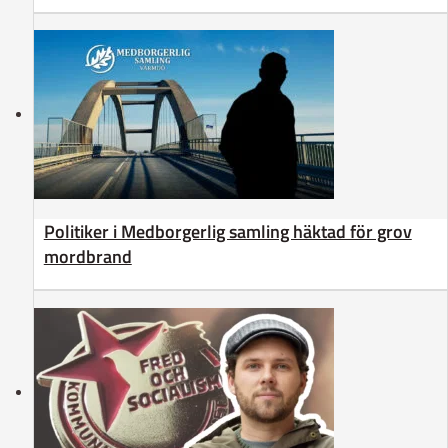
Politiker i Medborgerlig samling häktad för grov
mordbrand