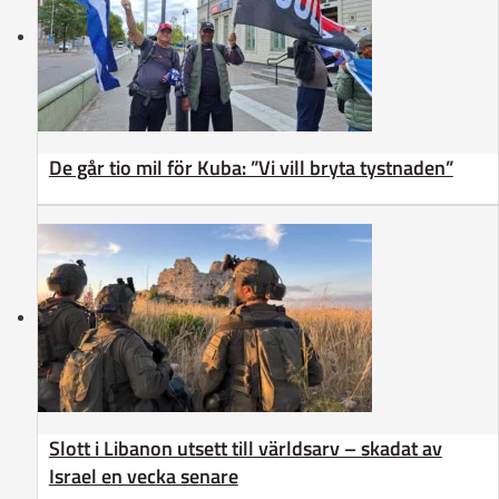
De går tio mil för Kuba: ”Vi vill bryta tystnaden”
Slott i Libanon utsett till världsarv – skadat av
Israel en vecka senare