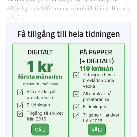
villkorligt och 200 timmars samhällstjänst. Han ska
också…
Få tillgång till hela tidningen
DIGITALT
PÅ PAPPER
(+ DIGITALT)
1 kr
119 kr/mån
Tidningen hem i
första månaden
brevlådan varje
Därefter 79 kr/månaden.
vecka
Alla artiklar på
Alla artiklar på
proletaren.se
proletaren.se
E-tidningen
E-tidningen
Tillgång till arkivet
Tillgång till arkivet
från 2016
från 2016
VÄLJ
VÄLJ