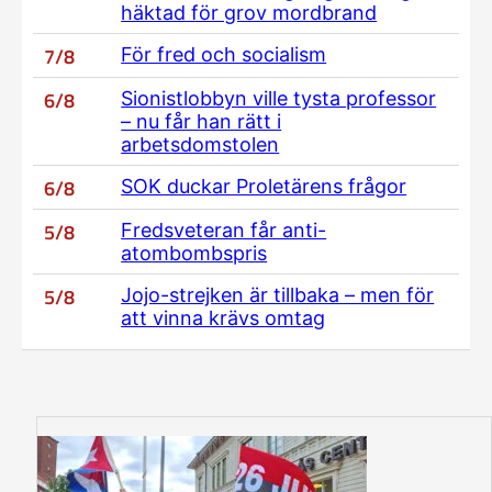
häktad för grov mordbrand
7/8
För fred och socialism
6/8
Sionistlobbyn ville tysta professor
– nu får han rätt i
arbetsdomstolen
6/8
SOK duckar Proletärens frågor
5/8
Fredsveteran får anti-
atombombspris
5/8
Jojo-strejken är tillbaka – men för
att vinna krävs omtag