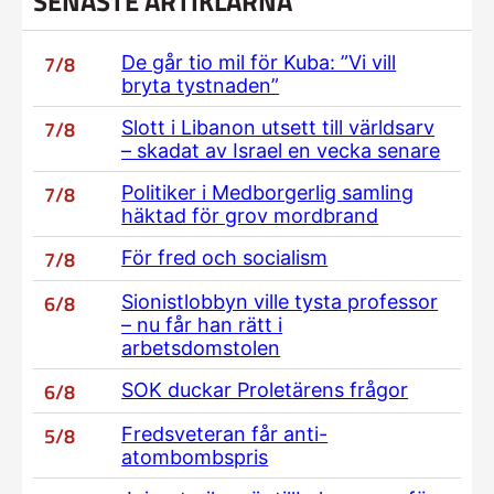
SENASTE ARTIKLARNA
7/8
De går tio mil för Kuba: ”Vi vill
bryta tystnaden”
7/8
Slott i Libanon utsett till världsarv
– skadat av Israel en vecka senare
7/8
Politiker i Medborgerlig samling
häktad för grov mordbrand
7/8
För fred och socialism
6/8
Sionistlobbyn ville tysta professor
– nu får han rätt i
arbetsdomstolen
6/8
SOK duckar Proletärens frågor
5/8
Fredsveteran får anti-
atombombspris