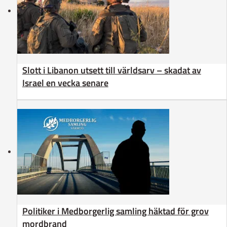
Slott i Libanon utsett till världsarv – skadat av
Israel en vecka senare
Politiker i Medborgerlig samling häktad för grov
mordbrand