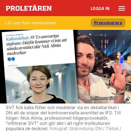
LOGGA IN
Lås upp hela webbplatsen
Prenumerera
SVT fick kalla fötter och meddelar via en debattartikel i
DN att de slopar det kontroversiella avsnittet av IFS. Till
höger: Nick Alinia, professionell högerprovokatör,
"infiltrerar SVT” och gör det i alt right-trollkulturen
populära ok-tecknet.
Fotograf:
Skärmdump DN / Tiktok /