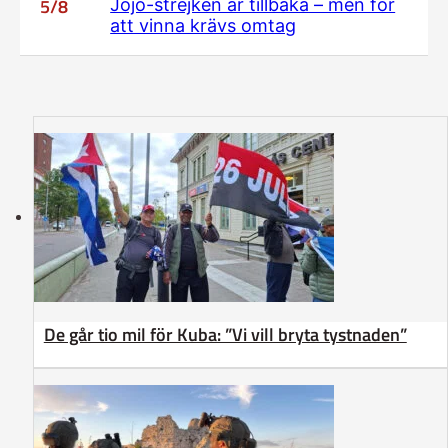
5/8
Jojo-strejken är tillbaka – men för
att vinna krävs omtag
De går tio mil för Kuba: ”Vi vill bryta tystnaden”