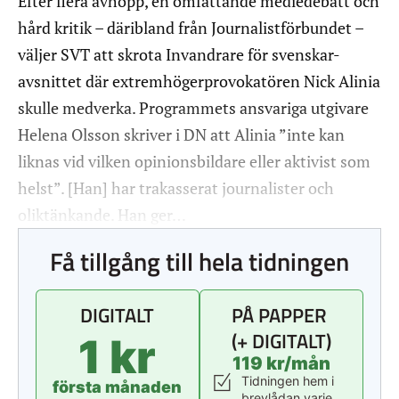
Efter flera avhopp, en omfattande mediedebatt och
hård kritik – däribland från Journalistförbundet –
väljer SVT att skrota Invandrare för svenskar-
avsnittet där extremhögerprovokatören Nick Alinia
skulle medverka. Programmets ansvariga utgivare
Helena Olsson skriver i DN att Alinia ”inte kan
liknas vid vilken opinionsbildare eller aktivist som
helst”. [Han] har trakasserat journalister och
oliktänkande. Han ger…
Få tillgång till hela tidningen
DIGITALT
PÅ PAPPER
(+ DIGITALT)
1 kr
119 kr/mån
Tidningen hem i
första månaden
brevlådan varje