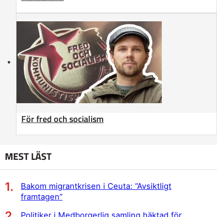
För fred och socialism
MEST LÄST
Bakom migrantkrisen i Ceuta: ”Avsiktligt
framtagen”
Politiker i Medborgerlig samling häktad för