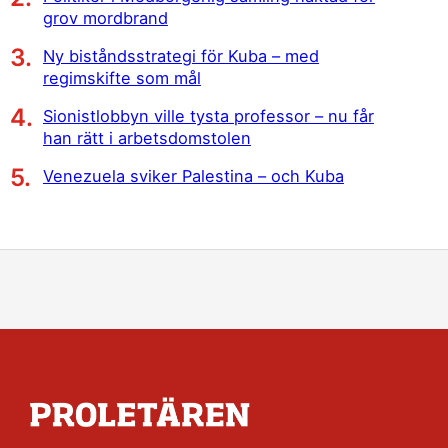
grov mordbrand
Ny biståndsstrategi för Kuba – med
regimskifte som mål
Sionistlobbyn ville tysta professor – nu får
han rätt i arbetsdomstolen
Venezuela sviker Palestina – och Kuba