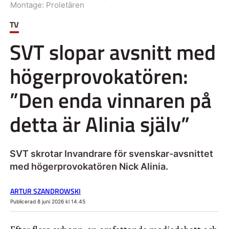
Montage: Proletären
TV
SVT slopar avsnitt med
högerprovokatören:
”Den enda vinnaren på
detta är Alinia själv”
SVT skrotar Invandrare för svenskar-avsnittet
med högerprovokatören Nick Alinia.
ARTUR SZANDROWSKI
Publicerad 8 juni 2026 kl 14.45