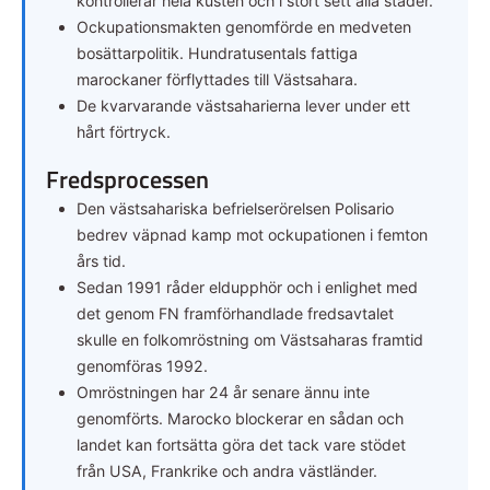
kontrollerar hela kusten och i stort sett alla städer.
Ockupationsmakten genomförde en medveten
bosättarpolitik. Hundratusentals fattiga
marockaner förflyttades till Västsahara.
De kvarvarande västsaharierna lever under ett
hårt förtryck.
Fredsprocessen
Den västsahariska befrielserörelsen Polisario
bedrev väpnad kamp mot ockupationen i femton
års tid.
Sedan 1991 råder eldupphör och i enlighet med
det genom FN framförhandlade fredsavtalet
skulle en folkomröstning om Västsaharas framtid
genomföras 1992.
Omröstningen har 24 år senare ännu inte
genomförts. Marocko blockerar en sådan och
landet kan fortsätta göra det tack vare stödet
från USA, Frankrike och andra västländer.