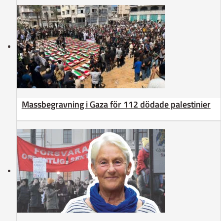
Massbegravning i Gaza för 112 dödade palestinier