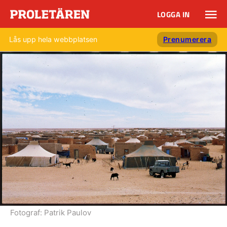
LOGGA IN
Lås upp hela webbplatsen
Prenumerera
Fotograf:
Patrik Paulov