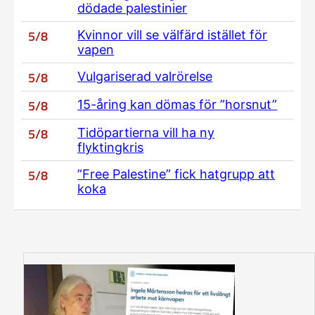
dödade palestinier
5/8
Kvinnor vill se välfärd istället för
vapen
5/8
Vulgariserad valrörelse
5/8
15-åring kan dömas för ”horsnut”
5/8
Tidöpartierna vill ha ny
flyktingkris
5/8
”Free Palestine” fick hatgrupp att
koka