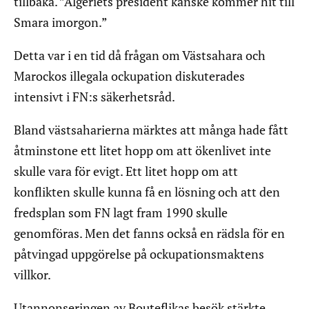
tillbaka. ”Algeriets president kanske kommer hit till
Smara imorgon.”
Detta var i en tid då frågan om Västsahara och
Marockos illegala ockupation diskuterades
intensivt i FN:s säkerhetsråd.
Bland västsaharierna märktes att många hade fått
åtminstone ett litet hopp om att ökenlivet inte
skulle vara för evigt. Ett litet hopp om att
konflikten skulle kunna få en lösning och att den
fredsplan som FN lagt fram 1990 skulle
genomföras. Men det fanns också en rädsla för en
påtvingad uppgörelse på ockupationsmaktens
villkor.
Utannonseringen av Bouteflikas besök stärkte