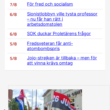
7/8
För fred och socialism
6/8
Sionistlobbyn ville tysta professor
– nu får han rätt i
arbetsdomstolen
6/8
SOK duckar Proletärens frågor
5/8
Fredsveteran får anti-
atombombspris
5/8
Jojo-strejken är tillbaka – men för
att vinna krävs omtag