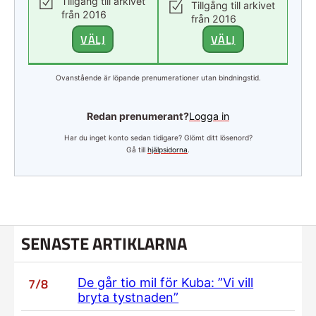
Tillgång till arkivet
Tillgång till arkivet
från 2016
från 2016
VÄLJ
VÄLJ
Ovanstående är löpande prenumerationer utan bindningstid.
Redan prenumerant?
Logga in
Har du inget konto sedan tidigare? Glömt ditt lösenord?
Gå till
hjälpsidorna
.
SENASTE ARTIKLARNA
7/8
De går tio mil för Kuba: ”Vi vill
bryta tystnaden”