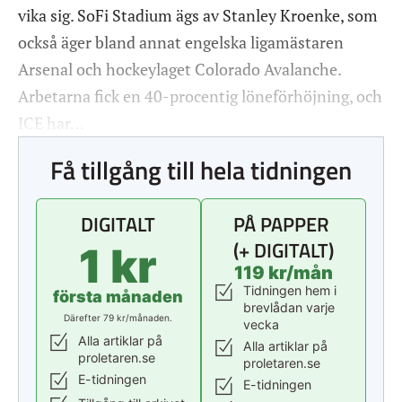
vika sig. SoFi Stadium ägs av Stanley Kroenke, som
också äger bland annat engelska ligamästaren
Arsenal och hockeylaget Colorado Avalanche.
Arbetarna fick en 40-procentig löneförhöjning, och
ICE har…
Få tillgång till hela tidningen
DIGITALT
PÅ PAPPER
(+ DIGITALT)
1 kr
119 kr/mån
Tidningen hem i
första månaden
brevlådan varje
Därefter 79 kr/månaden.
vecka
Alla artiklar på
Alla artiklar på
proletaren.se
proletaren.se
E-tidningen
E-tidningen