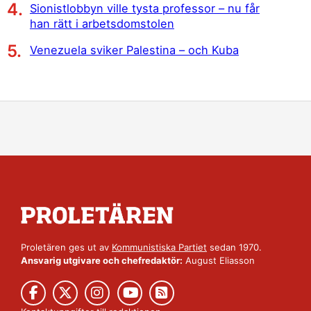
Sionistlobbyn ville tysta professor – nu får
han rätt i arbetsdomstolen
Venezuela sviker Palestina – och Kuba
Proletären ges ut av
Kommunistiska Partiet
sedan 1970.
Ansvarig utgivare och chefredaktör:
August Eliasson