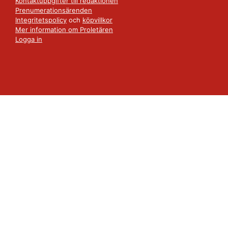
Kontaktuppgifter till redaktionen
Prenumerationsärenden
Integritetspolicy
och
köpvillkor
Mer information om Proletären
Logga in