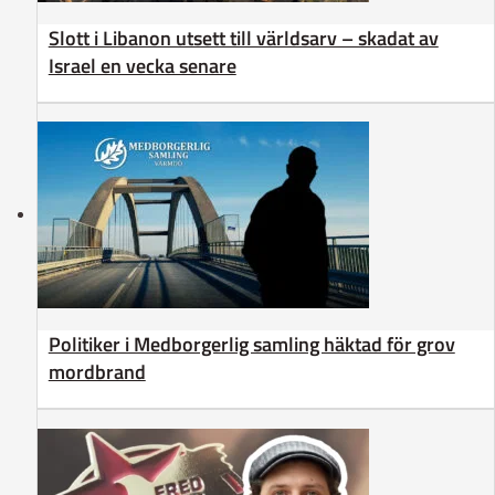
Slott i Libanon utsett till världsarv – skadat av
Israel en vecka senare
Politiker i Medborgerlig samling häktad för grov
mordbrand