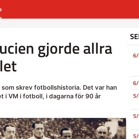
e
s
es
SE
r
ucien gjorde allra
t
6
let
6
 som skrev fotbollshistoria. Det var han
5
 i VM i fotboll, i dagarna för 90 år
5
5