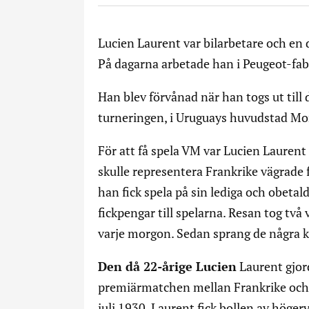
Lucien Laurent var bilarbetare och en
På dagarna arbetade han i Peugeot-fa
Han blev förvånad när han togs ut till 
turneringen, i Uruguays huvudstad Mo
För att få spela VM var Lucien Laurent 
skulle representera Frankrike vägrade 
han fick spela på sin lediga och obetal
fickpengar till spelarna. Resan tog tv
varje morgon. Sedan sprang de några k
Den då 22-årige Lucien
Laurent gjord
premiärmatchen mellan Frankrike och 
juli 1930. Laurent fick bollen av högery