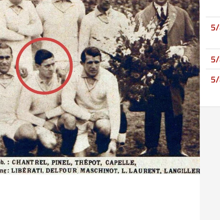
5
5
5