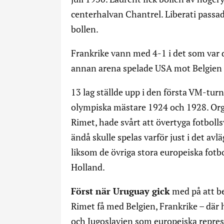
centerhalvan Chantrel. Liberati passad
bollen.
Frankrike vann med 4-1 i det som var 
annan arena spelade USA mot Belgien
13 lag ställde upp i den första VM-tu
olympiska mästare 1924 och 1928. Orga
Rimet, hade svårt att övertyga fotboll
ändå skulle spelas varför just i det av
liksom de övriga stora europeiska fotb
Holland.
Först när Uruguay gick
med på att be
Rimet få med Belgien, Frankrike – där
och Jugoslavien som europeiska repres