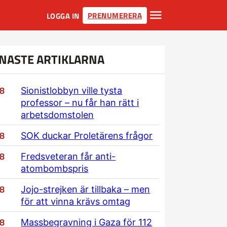
PRENUMERERA
LOGGA IN
NASTE ARTIKLARNA
/8
Sionistlobbyn ville tysta
professor – nu får han rätt i
arbetsdomstolen
/8
SOK duckar Proletärens frågor
/8
Fredsveteran får anti-
atombombspris
/8
Jojo-strejken är tillbaka – men
för att vinna krävs omtag
/8
Massbegravning i Gaza för 112