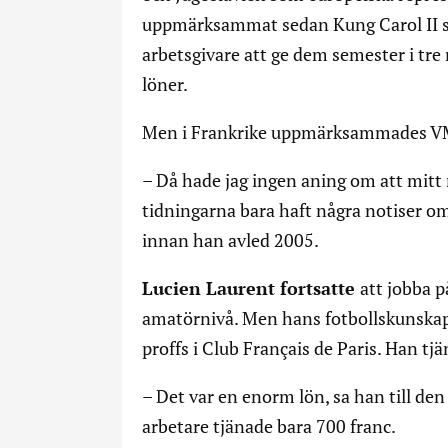
uppmärksammat sedan Kung Carol II sjä
arbetsgivare att ge dem semester i tr
löner.
Men i Frankrike uppmärksammades VM 
– Då hade jag ingen aning om att mitt 
tidningarna bara haft några notiser om
innan han avled 2005.
Lucien Laurent fortsatte
att jobba p
amatörnivå. Men hans fotbollskunska
proffs i Club Français de Paris. Han t
– Det var en enorm lön, sa han till de
arbetare tjänade bara 700 franc.