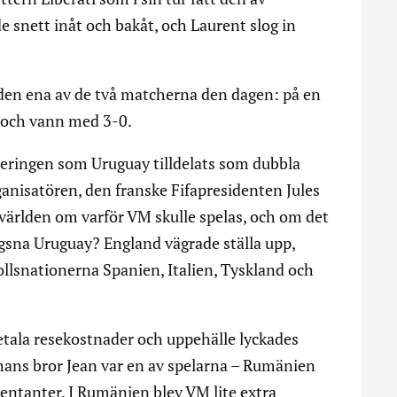
e snett inåt och bakåt, och Laurent slog in
den ena av de två matcherna den dagen: på en
 och vann med 3-0.
rneringen som Uruguay tilldelats som dubbla
nisatören, den franske Fifapresidenten Jules
svärlden om varför VM skulle spelas, och om det
lägsna Uruguay? England vägrade ställa upp,
ollsnationerna Spanien, Italien, Tyskland och
tala resekostnader och uppehälle lyckades
 hans bror Jean var en av spelarna – Rumänien
entanter. I Rumänien blev VM lite extra