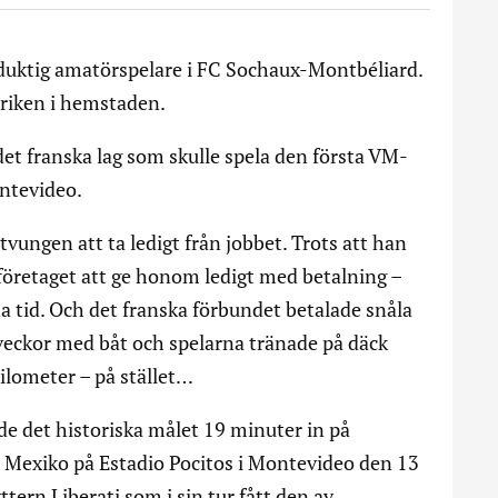
 duktig amatörspelare i FC Sochaux-Montbéliard.
briken i hemstaden.
det franska lag som skulle spela den första VM-
ntevideo.
tvungen att ta ledigt från jobbet. Trots att han
företaget att ge honom ledigt med betalning –
da tid. Och det franska förbundet betalade snåla
å veckor med båt och spelarna tränade på däck
ilometer – på stället…
e det historiska målet 19 minuter in på
Mexiko på Estadio Pocitos i Montevideo den 13
ttern Liberati som i sin tur fått den av