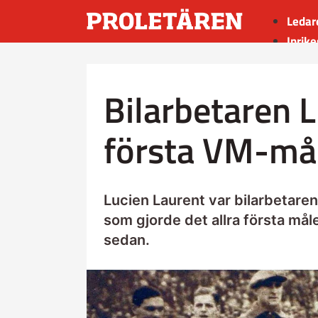
Ledar
Inrike
Utrik
Kultu
Bilarbetaren L
Sport
Insän
första VM-må
Lucien Laurent var bilarbetaren
som gjorde det allra första målet
sedan.