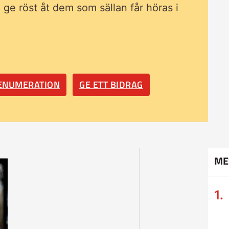
ll ge röst åt dem som sällan får höras i
RENUMERATION
GE ETT BIDRAG
ME