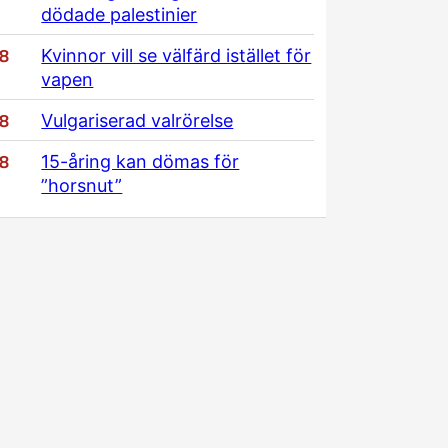
dödade palestinier
/8
Kvinnor vill se välfärd istället för
vapen
/8
Vulgariserad valrörelse
/8
15-åring kan dömas för
”horsnut”