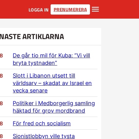
PRENUMERERA
LOGGA IN
NASTE ARTIKLARNA
/8
De går tio mil för Kuba: ”Vi vill
bryta tystnaden”
/8
Slott i Libanon utsett till
världsarv – skadat av Israel en
vecka senare
/8
Politiker i Medborgerlig samling
häktad för grov mordbrand
/8
För fred och socialism
/8
Sionistlobbyn ville tysta