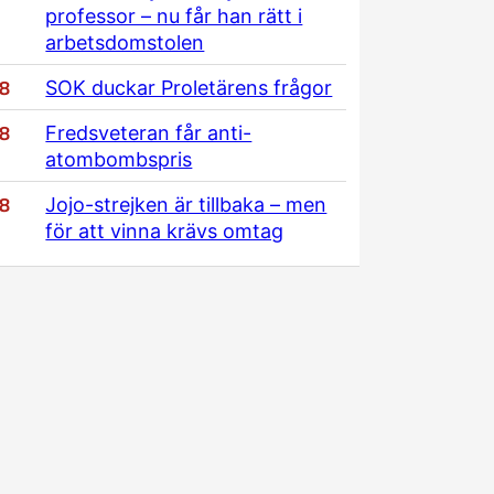
professor – nu får han rätt i
arbetsdomstolen
/8
SOK duckar Proletärens frågor
/8
Fredsveteran får anti-
atombombspris
/8
Jojo-strejken är tillbaka – men
för att vinna krävs omtag