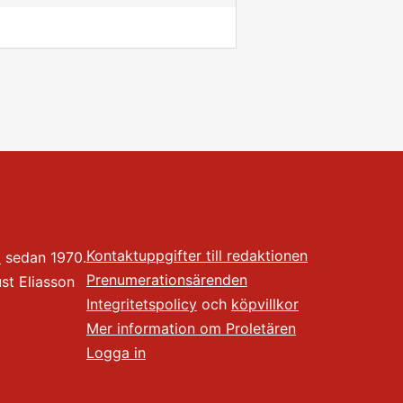
Kontaktuppgifter till redaktionen
t
sedan 1970.
Prenumerationsärenden
t Eliasson
Integritetspolicy
och
köpvillkor
Mer information om Proletären
Logga in