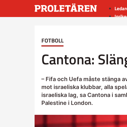
Ledar
Inrike
Utrik
Kultu
FOTBOLL
Sport
Insän
Cantona: Släng
– Fifa och Uefa måste stänga av
mot israeliska klubbar, alla spe
israeliska lag, sa Cantona i s
Palestine i London.