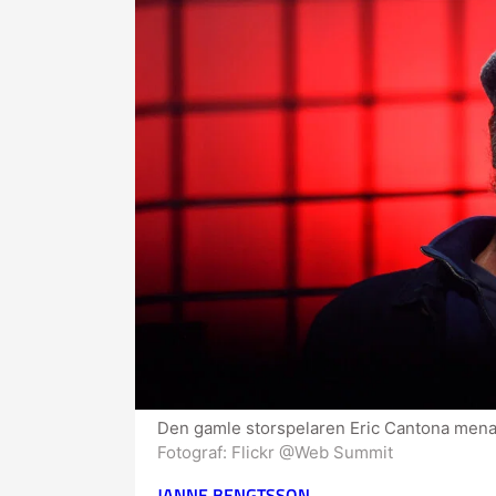
Den gamle storspelaren Eric Cantona menar a
Fotograf:
Flickr @Web Summit
JANNE BENGTSSON