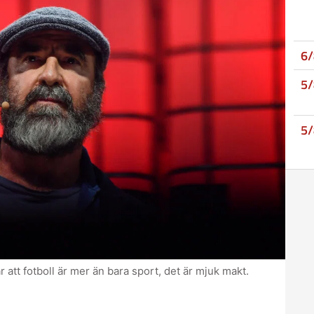
6
5
5
tt fotboll är mer än bara sport, det är mjuk makt.