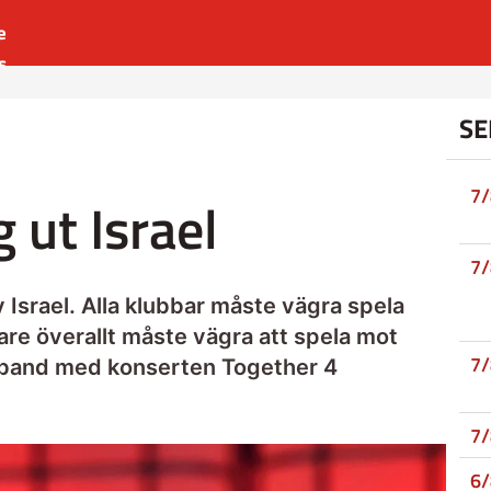
e
s
es
SE
r
t
7
 ut Israel
7
 Israel. Alla klubbar måste vägra spela
lare överallt måste vägra att spela mot
7
amband med konserten Together 4
7
6