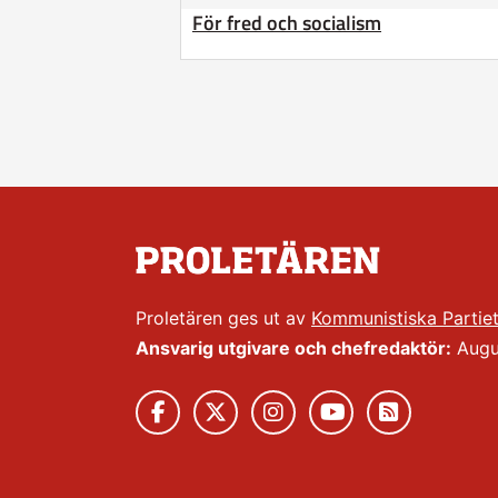
För fred och socialism
Proletären ges ut av
Kommunistiska Partie
Ansvarig utgivare och chefredaktör:
Augus