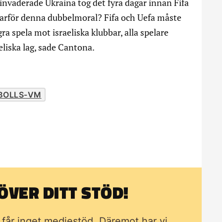
d invaderade Ukraina tog det fyra dagar innan Fifa
 varför denna dubbelmoral? Fifa och Uefa måste
ra spela mot israeliska klubbar, alla spelare
eliska lag, sade Cantona.
BOLLS-VM
VER DITT STÖD!
i får inget mediestöd. Däremot har vi