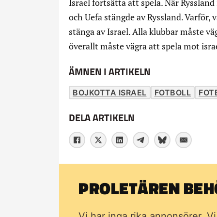
Israel fortsätta att spela. När Rysslan
och Uefa stängde av Ryssland. Varför,
stänga av Israel. Alla klubbar måste väg
överallt måste vägra att spela mot isra
ÄMNEN I ARTIKELN
BOJKOTTA ISRAEL
FOTBOLL
FOT
DELA ARTIKELN
PROLETÄREN BEHÖ
Vi har inga rika annonsörer. V