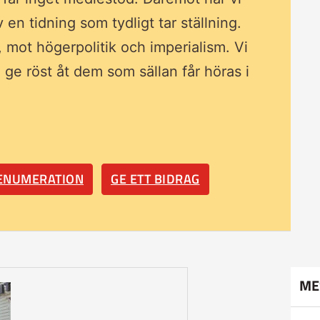
av en tidning som
tydligt tar ställning.
, mot högerpolitik och imperialism. Vi
ll ge röst åt dem som sällan får höras i
RENUMERATION
GE ETT BIDRAG
ME