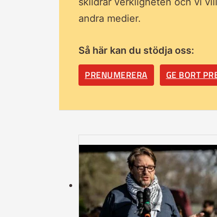
skildrar verkligheten och vi vi
andra medier.
Så här kan du stödja oss:
PRENUMERERA
GE BORT P