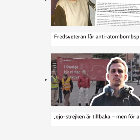
Fredsveteran får anti-atombombsp
Jojo-strejken är tillbaka – men för 