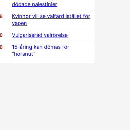
dödade palestinier
/8
Kvinnor vill se välfärd istället för
vapen
/8
Vulgariserad valrörelse
/8
15-åring kan dömas för
”horsnut”