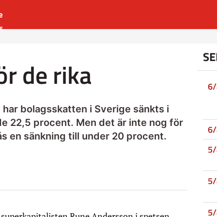
e
s
es
SE
r
ör de rika
t
6
ar bolagsskatten i Sverige sänkts i
nde 22,5 procent. Men det är inte nog för
6
ås en sänkning till under 20 procent.
5
5
5
superkapitalisten Rune Andersson i spetsen,