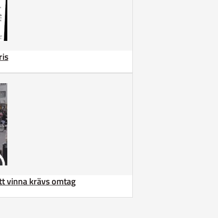
ris
att vinna krävs omtag