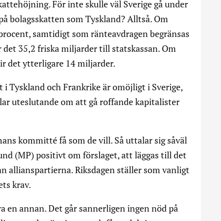
kattehöjning. För inte skulle väl Sverige gå under
på bolagsskatten som Tyskland? Alltså. Om
5 procent, samtidigt som ränteavdragen begränsas
 det 35,2 friska miljarder till statskassan. Om
ir det ytterligare 14 miljarder.
 i Tyskland och Frankrike är omöjligt i Sverige,
ar uteslutande om att gå roffande kapitalister
ans kommitté få som de vill. Så uttalar sig såväl
 (MP) positivt om förslaget, att läggas till det
 allianspartierna. Riksdagen ställer som vanligt
ts krav.
ra en annan. Det går sannerligen ingen nöd på