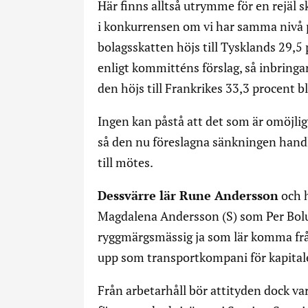
Här finns alltså utrymme för en rejäl s
i konkurrensen om vi har samma nivå 
bolagsskatten höjs till Tysklands 29,
enligt kommitténs förslag, så inbringar
den höjs till Frankrikes 33,3 procent bl
Ingen kan påstå att det som är omöjligt
så den nu föreslagna sänkningen handl
till mötes.
Dessvärre lär Rune Andersson
och h
Magdalena Andersson (S) som Per Bolund
ryggmärgsmässig ja som lär komma från
upp som transportkompani för kapitale
Från arbetarhåll bör attityden dock va