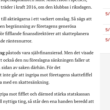
räder i kraft 2016, om den klubbas i riksdagen.
5
ill aktieägarna i ett vackert omslag. Så sägs att
 en begränsning av företagens generösa
5
ör fifflande finansdirektörer att skatteplanera
5
ade räntesnurror.
ing
påstods vara självfinansierad. Men det visade
 att också den nu föreslagna sänkningen faller ut
 sidan av saken därhän. För det
inte går att ingripa mot företagens skattefiffel
na med en skattesänkning.
ingripa mot fifflet och därmed stärka statskassan
ill nyttiga ting, så står den ena handen beredd att