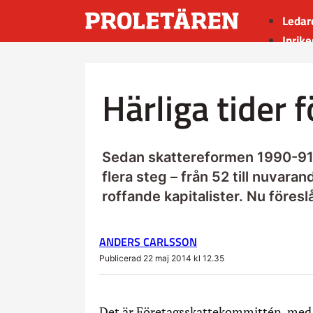
Ledar
Inrike
Utrik
Kultu
Härliga tider f
Sport
Insän
Sedan skattereformen 1990-91 h
flera steg – från 52 till nuvara
roffande kapitalister. Nu föresl
ANDERS CARLSSON
Publicerad 22 maj 2014 kl 12.35
Det är Företagsskattekommittén, med 