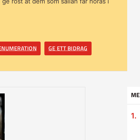
ll ge röst åt dem som sällan får höras i
RENUMERATION
GE ETT BIDRAG
ME