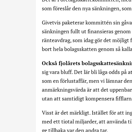
som föreslår den nya sänkningen, som t
Givetvis paketerar kommittén sin gåva t
sänkningen fullt ut finansieras genom
ränteavdrag, som idag gör det möjligt f
bort hela bolagsskatten genom så kall
Också fjolårets bolagsskattesänkn
sig vara bluff. Det lär bli låga odds på
som en förlustaffär, men vi lämnar den
anmärkningsvärda är att det uppenbart 
utan att samtidigt kompensera fifflar
Visst är det märkligt. Istället för att 
med ett tiotal miljarder, att använda t
ge tillbaka var den andra tar.