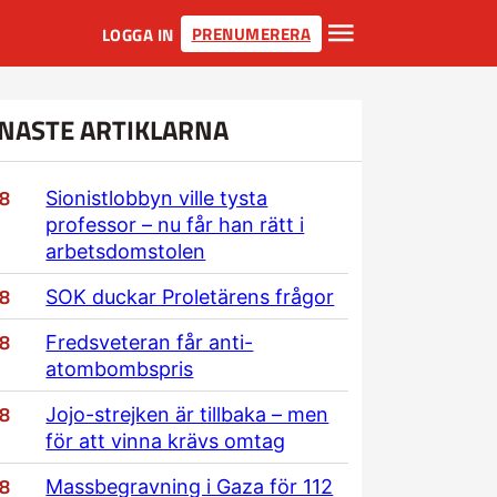
PRENUMERERA
LOGGA IN
NASTE ARTIKLARNA
/8
Sionistlobbyn ville tysta
professor – nu får han rätt i
arbetsdomstolen
/8
SOK duckar Proletärens frågor
/8
Fredsveteran får anti-
atombombspris
/8
Jojo-strejken är tillbaka – men
för att vinna krävs omtag
/8
Massbegravning i Gaza för 112