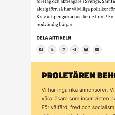
företag och aktieägare i Sverige. Samt
aldrig förr, så har välvilliga politiker f
Kräv att pengarna tas där de finns! En
nödvändig början.
DELA ARTIKELN
PROLETÄREN BEHÖ
Vi har inga rika annonsörer. V
våra läsare som inser vikten 
För välfärd, fred och socialism