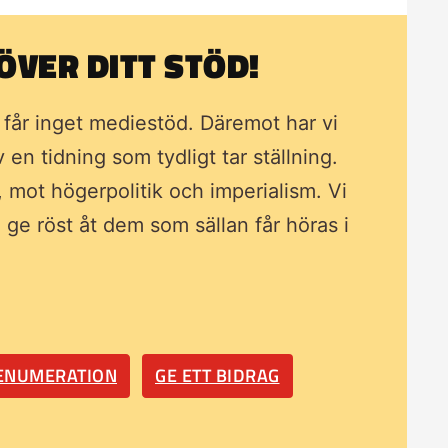
VER DITT STÖD!
i får inget mediestöd. Däremot har vi
av en tidning som
tydligt tar ställning.
, mot högerpolitik och imperialism. Vi
ll ge röst åt dem som sällan får höras i
RENUMERATION
GE ETT BIDRAG