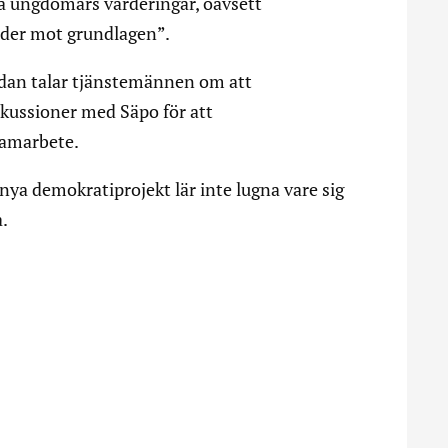
ga ungdomars värderingar, oavsett
rider mot grundlagen”.
edan talar tjänstemännen om att
skussioner med Säpo för att
samarbete.
nya demokratiprojekt lär inte lugna vare sig
a.