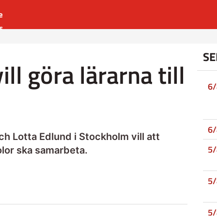
e
s
es
SE
r
ill göra lärarna till
t
6
6
h Lotta Edlund i Stockholm vill att
5
lor ska samarbeta.
5
5