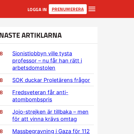
PRENUMERERA
LOGGA IN
NASTE ARTIKLARNA
/8
Sionistlobbyn ville tysta
professor – nu får han rätt i
arbetsdomstolen
/8
SOK duckar Proletärens frågor
/8
Fredsveteran får anti-
atombombspris
/8
Jojo-strejken är tillbaka – men
för att vinna krävs omtag
/8
Massbegravning i Gaza för 112