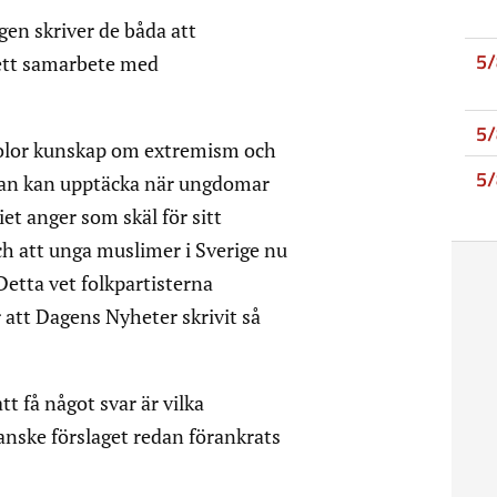
ngen skriver de båda att
5
 ett samarbete med
5
skolor kunskap om extremism och
5
olan kan upptäcka när ungdomar
iet anger som skäl för sitt
ch att unga muslimer i Sverige nu
 Detta vet folkpartisterna
 att Dagens Nyheter skrivit så
t få något svar är vilka
anske förslaget redan förankrats