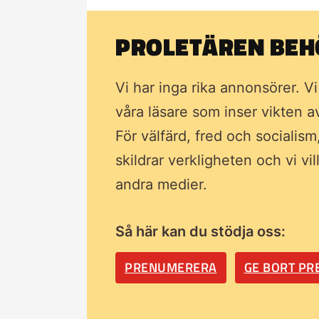
PROLETÄREN BEHÖ
Vi har inga rika annonsörer. V
våra läsare som inser vikten 
För välfärd, fred och socialism
skildrar verkligheten och vi vi
andra medier.
Så här kan du stödja oss:
PRENUMERERA
GE BORT P