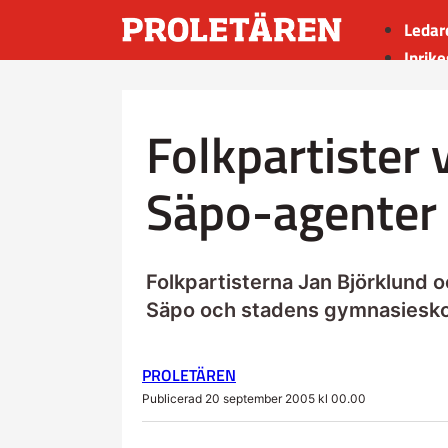
Ledar
Inrike
Utrik
Kultu
Folkpartister v
Sport
Insän
Säpo-agenter
Folkpartisterna Jan Björklund oc
Säpo och stadens gymnasiesko
PROLETÄREN
Publicerad 20 september 2005 kl 00.00