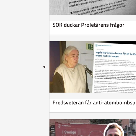
SOK duckar Proletärens frågor
Fredsveteran får anti-atombombsp