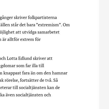
gånger skriver folkpartisterna
ällen står det bara ”extremism”. Om
möjlighet att utvidga samarbetet
m är alltför extrem för
 och Lotta Edlund skriver att
gdomar som far illa till
dom knappast fara än om den hamnar
 rörelse, fortsätter de två. Så
terar till socialtjänsten kan de
 ska även socialtjänsten och