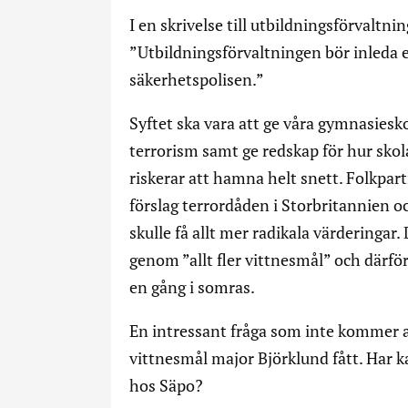
I en skrivelse till utbildningsförvaltni
”Utbildningsförvaltningen bör inleda
säkerhetspolisen.”
Syftet ska vara att ge våra gymnasie
terrorism samt ge redskap för hur sk
riskerar att hamna helt snett. Folkpart
förslag terrordåden i Storbritannien o
skulle få allt mer radikala värderingar.
genom ”allt fler vittnesmål” och därför
en gång i somras.
En intressant fråga som inte kommer at
vittnesmål major Björklund fått. Har k
hos Säpo?