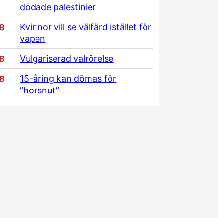
dödade palestinier
/8
Kvinnor vill se välfärd istället för
vapen
/8
Vulgariserad valrörelse
/8
15-åring kan dömas för
”horsnut”