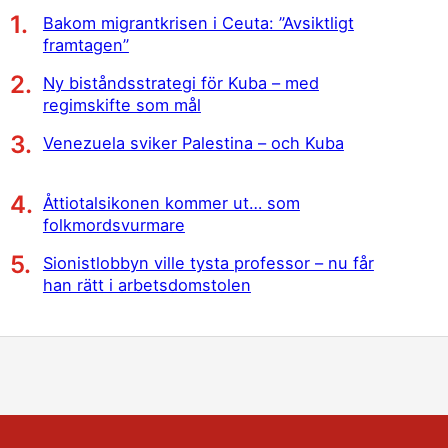
Bakom migrantkrisen i Ceuta: ”Avsiktligt
framtagen”
Ny biståndsstrategi för Kuba – med
regimskifte som mål
Venezuela sviker Palestina – och Kuba
Åttiotalsikonen kommer ut… som
folkmordsvurmare
Sionistlobbyn ville tysta professor – nu får
han rätt i arbetsdomstolen