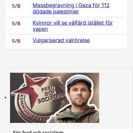
5/8
Massbegravning i Gaza för 112
dödade palestinier
5/8
Kvinnor vill se välfärd istället för
vapen
5/8
Vulgariserad valrörelse
För fred och socialism