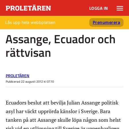
LOGGA IN
Lås upp hela webbplatsen
Prenumerera
Assange, Ecuador och
rättvisan
PROLETÄREN
Publicerad 22 augusti 2012 kl 07.10
Ecuadors beslut att bevilja Julian Assange politisk
asyl har väckt upprörda känslor i Sverige. Bara
tanken på att Assange skulle löpa någon som helst
risk vid en utlämning till Sverige är uppenbarligen