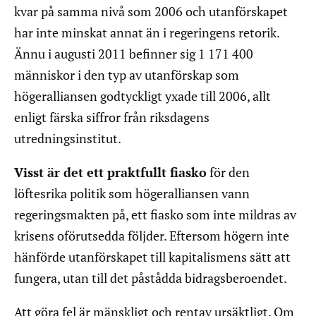
kvar på samma nivå som 2006 och utanförskapet
har inte minskat annat än i regeringens retorik.
Ännu i augusti 2011 befinner sig 1 171 400
människor i den typ av utanförskap som
högeralliansen godtyckligt yxade till 2006, allt
enligt färska siffror från riksdagens
utredningsinstitut.
Visst är det ett praktfullt fiasko
för den
löftesrika politik som högeralliansen vann
regeringsmakten på, ett fiasko som inte mildras av
krisens oförutsedda följder. Eftersom högern inte
hänförde utanförskapet till kapitalismens sätt att
fungera, utan till det påstådda bidragsberoendet.
Att göra fel är mänskligt och rentav ursäktligt. Om