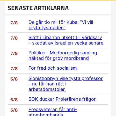
SENASTE ARTIKLARNA
7/8
De går tio mil för Kuba: ”Vi vill
bryta tystnaden”
7/8
Slott i Libanon utsett till världsarv
– skadat av Israel en vecka senare
7/8
Politiker i Medborgerlig samling
häktad för grov mordbrand
7/8
För fred och socialism
6/8
Sionistlobbyn ville tysta professor
– nu får han rätt i
arbetsdomstolen
6/8
SOK duckar Proletärens frågor
5/8
Fredsveteran får anti-
atombombspris