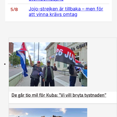
5/8
Jojo-strejken är tillbaka – men för
att vinna krävs omtag
De går tio mil för Kuba: ”Vi vill bryta tystnaden”