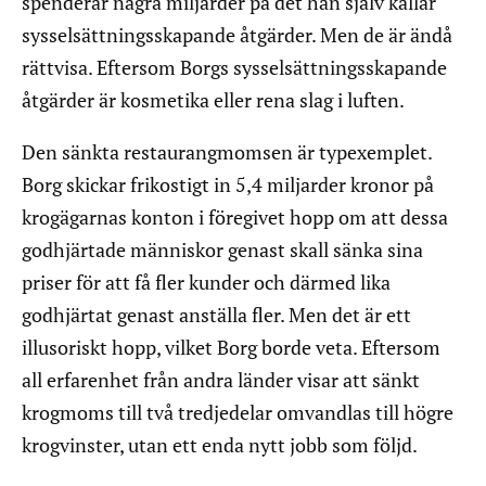
spenderar några miljarder på det han själv kallar
sysselsättningsskapande åtgärder. Men de är ändå
rättvisa. Eftersom Borgs sysselsättningsskapande
åtgärder är kosmetika eller rena slag i luften.
Den sänkta restaurangmomsen är typexemplet.
Borg skickar frikostigt in 5,4 miljarder kronor på
krogägarnas konton i föregivet hopp om att dessa
godhjärtade människor genast skall sänka sina
priser för att få fler kunder och därmed lika
godhjärtat genast anställa fler. Men det är ett
illusoriskt hopp, vilket Borg borde veta. Eftersom
all erfarenhet från andra länder visar att sänkt
krogmoms till två tredjedelar omvandlas till högre
krogvinster, utan ett enda nytt jobb som följd.