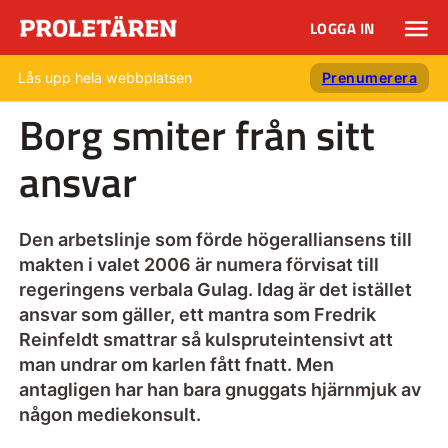
LOGGA IN
Lås upp hela webbplatsen
Prenumerera
Borg smiter från sitt
ansvar
Den arbetslinje som förde högeralliansens till
makten i valet 2006 är numera förvisat till
regeringens verbala Gulag. Idag är det istället
ansvar som gäller, ett mantra som Fredrik
Reinfeldt smattrar så kulspruteintensivt att
man undrar om karlen fått fnatt. Men
antagligen har han bara gnuggats hjärnmjuk av
någon mediekonsult.