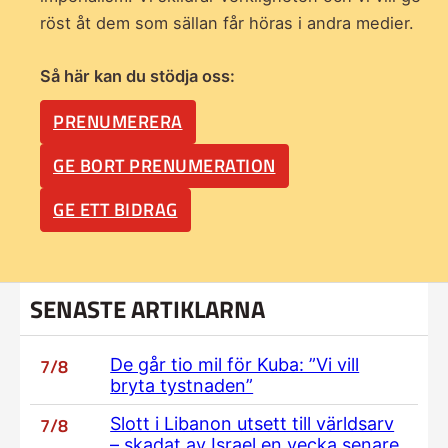
röst åt dem som sällan får höras i andra medier.
Så här kan du stödja oss:
PRENUMERERA
GE BORT PRENUMERATION
GE ETT BIDRAG
SENASTE ARTIKLARNA
7/8
De går tio mil för Kuba: ”Vi vill
bryta tystnaden”
7/8
Slott i Libanon utsett till världsarv
– skadat av Israel en vecka senare