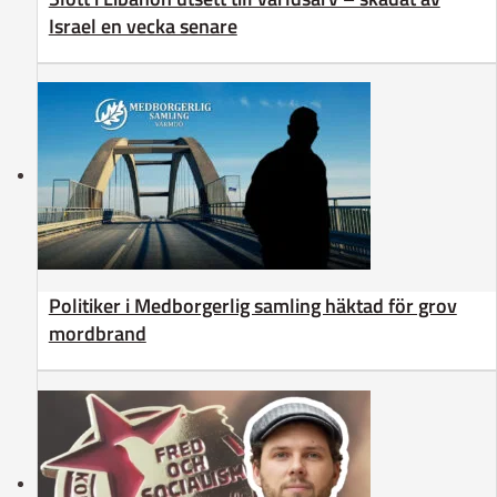
Israel en vecka senare
Politiker i Medborgerlig samling häktad för grov
mordbrand