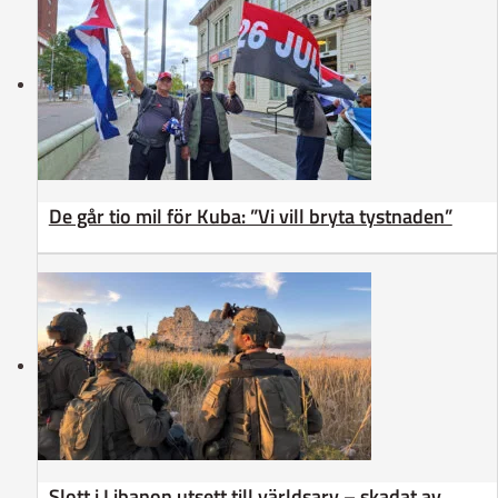
De går tio mil för Kuba: ”Vi vill bryta tystnaden”
Slott i Libanon utsett till världsarv – skadat av