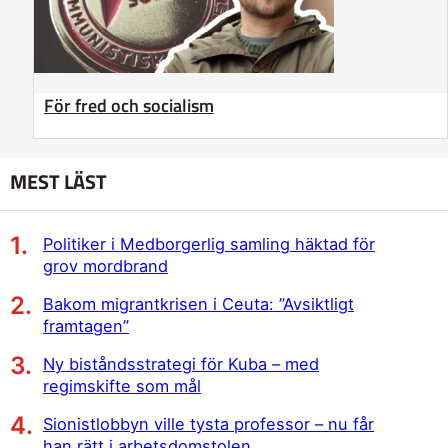
För fred och socialism
MEST LÄST
Politiker i Medborgerlig samling häktad för
grov mordbrand
Bakom migrantkrisen i Ceuta: ”Avsiktligt
framtagen”
Ny biståndsstrategi för Kuba – med
regimskifte som mål
Sionistlobbyn ville tysta professor – nu får
han rätt i arbetsdomstolen