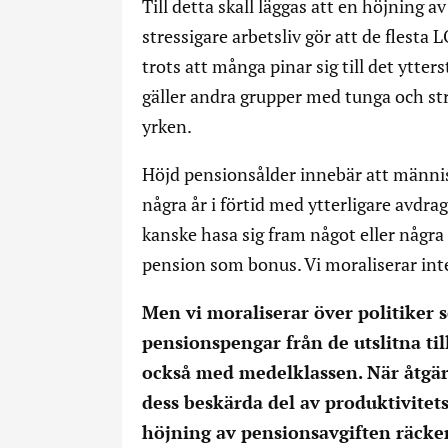
Till detta skall läggas att en höjning av
stressigare arbetsliv gör att de flesta 
trots att många pinar sig till det ytte
gäller andra grupper med tunga och st
yrken.
Höjd pensionsålder innebär att människ
några år i förtid med ytterligare avdr
kanske hasa sig fram något eller några å
pension som bonus. Vi moraliserar int
Men vi moraliserar över politiker
pensionspengar från de utslitna till
också med medelklassen. När åtgär
dess beskärda del av produktivitet
höjning av pensionsavgiften räcker