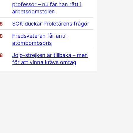
professor – nu får han rätt i
arbetsdomstolen
/8
SOK duckar Proletärens frågor
/8
Fredsveteran får anti-
atombombspris
/8
Jojo-strejken är tillbaka – men
för att vinna krävs omtag