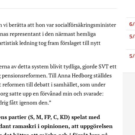
6
vi berätta att hon var socialförsäkringsminister
rnas representant i den närmast hemliga
5
istisk ledning tog fram förslaget till nytt
5
rna av detta system blivit tydliga, gjorde SVT ett
pensionsreformen. Till Anna Hedborg ställdes
t reformen till debatt i samhället, som under
org satte upp en förvånad min och svarade:
ldrig fått igenom den.”
s partier (S, M, FP, C, KD) spelat med
dant ramaskri i opinionen, att uppgörelsen