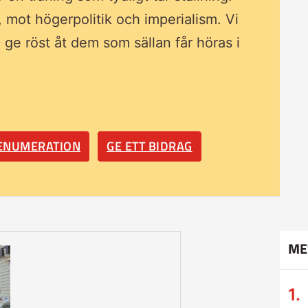
, mot högerpolitik och imperialism. Vi
ll ge röst åt dem som sällan får höras i
RENUMERATION
GE ETT BIDRAG
ME