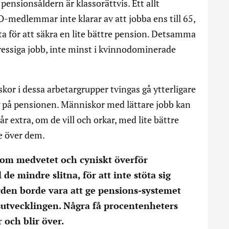
 pensionsåldern är klassorättvis. Ett allt
LO-medlemmar inte klarar av att jobba ens till 65,
rsta för att säkra en lite bättre pension. Detsamma
ressiga jobb, inte minst i kvinnodominerade
or i dessa arbetargrupper tvingas gå ytterligare
ag på pensionen. Människor med lättare jobb kan
r extra, om de vill och orkar, med lite bättre
e över dem.
 som medvetet och cyniskt överför
 de mindre slitna, för att inte stöta sig
den borde vara att ge pensions-systemet
sutvecklingen. Några få procentenheters
 och blir över.