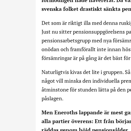
förmodligen hade havererat. Då var 
svenska folket drastiskt sänkta pen
Det som är riktigt illa med denna ruskig
Just nu sitter pensionsuppgörelsens par
pensionsarbetsgrupp med nya försämrin
onödan och framförallt inte innan hös
försämringar är på gång är det bäst för 
Naturligtvis kivas det lite i gruppen. 
något vill minska den individuella pre
åtminstone för stunden lätta på den
påslagen.
Men Eneroths lappande är mest gar
alla partier överens: Ett från börj
räddas genom höjd pensionsålder.