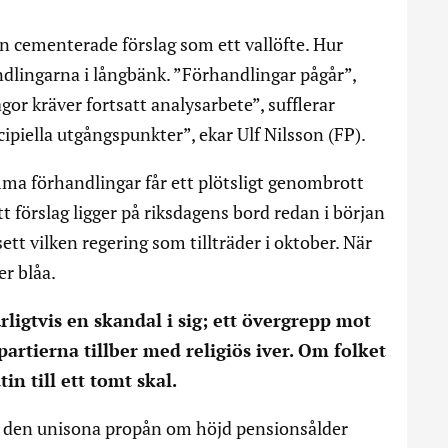
an cementerade förslag som ett vallöfte. Hur
ndlingarna i långbänk. ”Förhandlingar pågår”,
gor kräver fortsatt analysarbete”, sufflerar
ipiella utgångspunkter”, ekar Ulf Nilsson (FP).
mma förhandlingar får ett plötsligt genombrott
tt förslag ligger på riksdagens bord redan i början
vsett vilken regering som tillträder i oktober. När
er blåa.
igtvis en skandal i sig; ett övergrepp mot
rtierna tillber med religiös iver. Om folket
n till ett tomt skal.
t den unisona propån om höjd pensionsålder