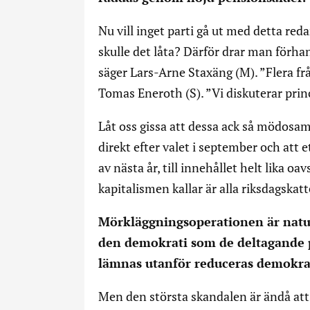
Nu vill inget parti gå ut med detta red
skulle det låta? Därför drar man förha
säger Lars-Arne Staxäng (M). ”Flera frå
Tomas Eneroth (S). ”Vi diskuterar princ
Låt oss gissa att dessa ack så mödosa
direkt efter valet i september och att e
av nästa år, till innehållet helt lika oa
kapitalismen kallar är alla riksdagskatt
Mörkläggningsoperationen är naturl
den demokrati som de deltagande pa
lämnas utanför reduceras demokrati
Men den största skandalen är ändå at