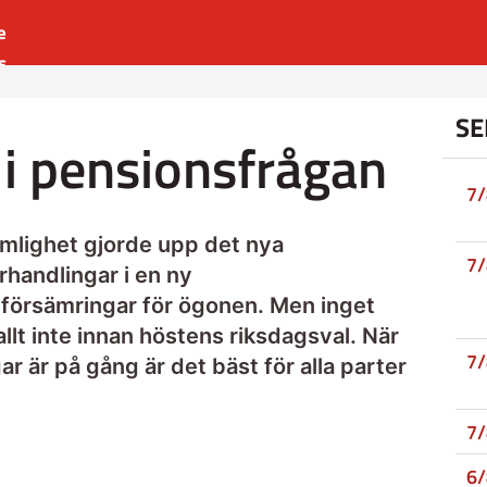
e
s
es
SE
r
i pensionsfrågan
t
7
mlighet gjorde upp det nya
7
rhandlingar i en ny
försämringar för ögonen. Men inget
allt inte innan höstens riksdagsval. När
7
 är på gång är det bäst för alla parter
7
6