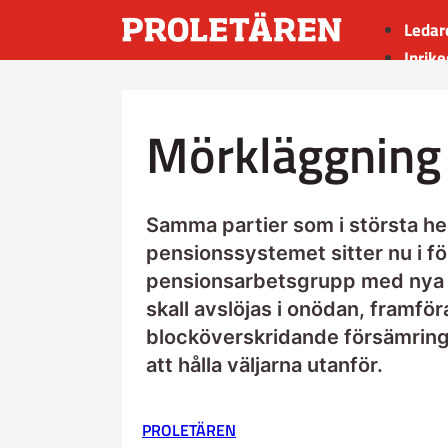
Ledar
Inrike
Utrik
Kultu
Mörkläggning 
Sport
Insän
Samma partier som i största he
pensionssystemet sitter nu i fö
pensionsarbetsgrupp med nya 
skall avslöjas i onödan, framför
blocköverskridande försämringar
att hålla väljarna utanför.
PROLETÄREN