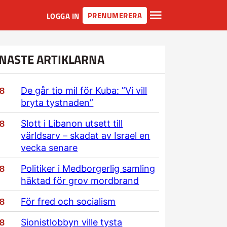
PRENUMERERA
LOGGA IN
NASTE ARTIKLARNA
/8
De går tio mil för Kuba: ”Vi vill
bryta tystnaden”
/8
Slott i Libanon utsett till
världsarv – skadat av Israel en
vecka senare
/8
Politiker i Medborgerlig samling
häktad för grov mordbrand
/8
För fred och socialism
/8
Sionistlobbyn ville tysta