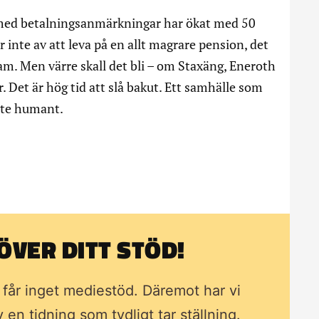
re med betalningsanmärkningar har ökat med 50
 inte av att leva på en allt magrare pension, det
skam. Men värre skall det bli – om Staxäng, Eneroth
. Det är hög tid att slå bakut. Ett samhälle som
inte humant.
VER DITT STÖD!
i får inget mediestöd. Däremot har vi
av en tidning som
tydligt tar ställning.