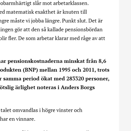
 obarmhärtigt slår mot arbetarklassen.
d matematisk exakthet är knuten till
gre måste vi jobba längre. Punkt slut. Det är
lingen gör att den så kallade pensionsbördan
blir fler. De som arbetar klarar med råge av att
å har pensionskostnaderna minskat från 8,6
produkten (BNP) mellan 1995 och 2011, trots
er samma period ökat med 283320 personer,
ötslig ärlighet noteras i Anders Borgs
talet omvandlas i högre vinster och
 har en vinnare.