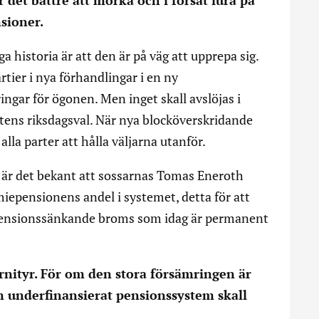
det bättre att mörka och i försåt lura på
sioner.
a historia är att den är på väg att upprepa sig.
tier i nya förhandlingar i en ny
gar för ögonen. Men inget skall avslöjas i
tens riksdagsval. När nya blocköverskridande
alla parter att hålla väljarna utanför.
Så är det bekant att sossarnas Tomas Eneroth
miepensionens andel i systemet, detta för att
 pensionssänkande broms som idag är permanent
nityr. För om den stora försämringen är
an underfinansierat pensionssystem skall