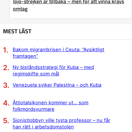
Jojo-strejken är tillbaka – men för att vinna krävs
omtag
MEST LÄST
Bakom migrantkrisen i Ceuta: ”Avsiktligt
framtagen”
Ny biståndsstrategi för Kuba – med
regimskifte som mål
Venezuela sviker Palestina – och Kuba
Åttiotalsikonen kommer ut… som
folkmordsvurmare
Sionistlobbyn ville tysta professor – nu får
han rätt i arbetsdomstolen