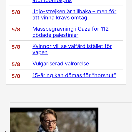
atombombspris
5/8
Jojo-strejken är tillbaka – men för
att vinna krävs omtag
5/8
Massbegravning i Gaza för 112
dödade palestinier
5/8
Kvinnor vill se välfärd istället för
vapen
5/8
Vulgariserad valrörelse
5/8
15-åring kan dömas för ”horsnut”