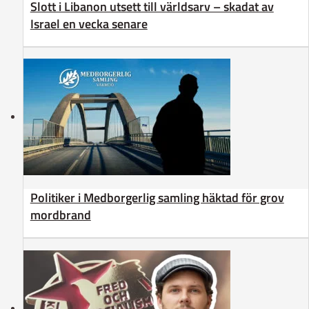
Slott i Libanon utsett till världsarv – skadat av
Israel en vecka senare
Politiker i Medborgerlig samling häktad för grov
mordbrand