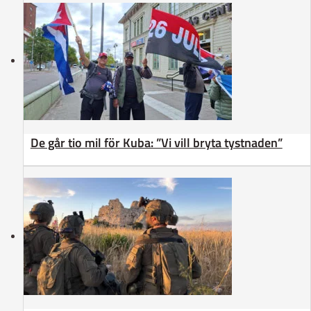
De går tio mil för Kuba: ”Vi vill bryta tystnaden”