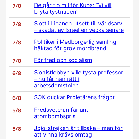
7/8
De går tio mil för Kuba: ”Vi vill
bryta tystnaden”
7/8
Slott i Libanon utsett till världsarv
– skadat av Israel en vecka senare
7/8
Politiker i Medborgerlig samling
häktad för grov mordbrand
7/8
För fred och socialism
6/8
Sionistlobbyn ville tysta professor
– nu får han rätt i
arbetsdomstolen
6/8
SOK duckar Proletärens frågor
5/8
Fredsveteran får anti-
atombombspris
5/8
Jojo-strejken är tillbaka – men för
att vinna krävs omtag