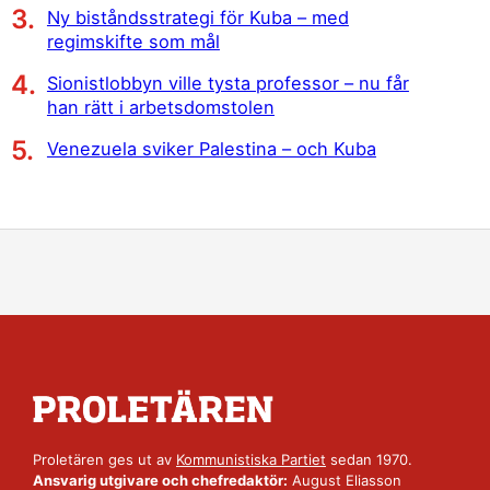
Ny biståndsstrategi för Kuba – med
regimskifte som mål
Sionistlobbyn ville tysta professor – nu får
han rätt i arbetsdomstolen
Venezuela sviker Palestina – och Kuba
Proletären ges ut av
Kommunistiska Partiet
sedan 1970.
Ansvarig utgivare och chefredaktör:
August Eliasson