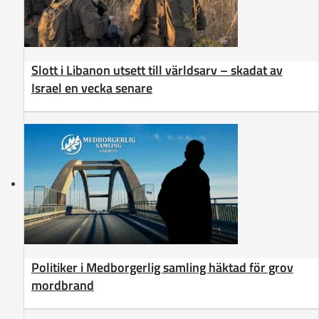
Slott i Libanon utsett till världsarv – skadat av
Israel en vecka senare
Politiker i Medborgerlig samling häktad för grov
mordbrand