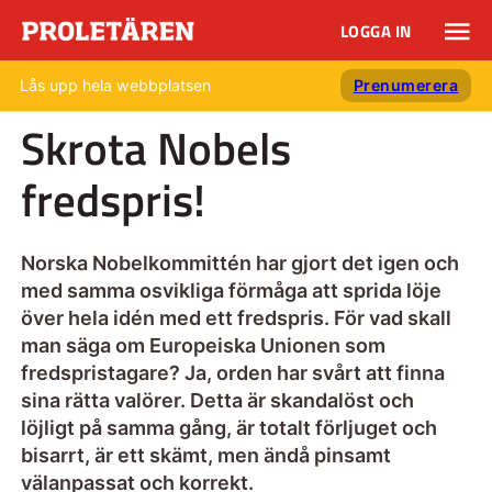
LOGGA IN
Lås upp hela webbplatsen
Prenumerera
Skrota Nobels
fredspris!
Norska Nobelkommittén har gjort det igen och
med samma osvikliga förmåga att sprida löje
över hela idén med ett fredspris. För vad skall
man säga om Europeiska Unionen som
fredspristagare? Ja, orden har svårt att finna
sina rätta valörer. Detta är skandalöst och
löjligt på samma gång, är totalt förljuget och
bisarrt, är ett skämt, men ändå pinsamt
välanpassat och korrekt.