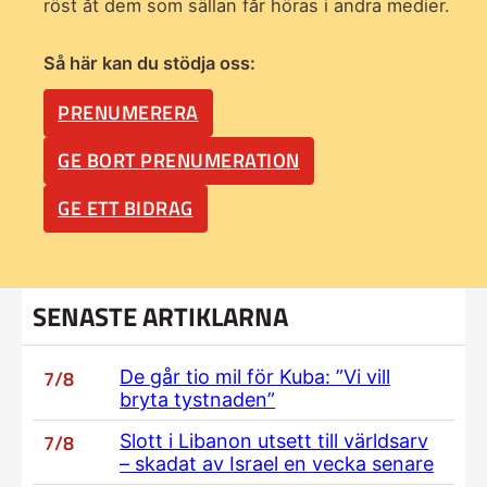
röst åt dem som sällan får höras i andra medier.
Så här kan du stödja oss:
PRENUMERERA
GE BORT PRENUMERATION
GE ETT BIDRAG
SENASTE ARTIKLARNA
7/8
De går tio mil för Kuba: ”Vi vill
bryta tystnaden”
7/8
Slott i Libanon utsett till världsarv
– skadat av Israel en vecka senare