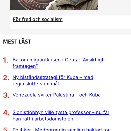
För fred och socialism
MEST LÄST
Bakom migrantkrisen i Ceuta: ”Avsiktligt
framtagen”
Ny biståndsstrategi för Kuba – med
regimskifte som mål
Venezuela sviker Palestina – och Kuba
Sionistlobbyn ville tysta professor – nu får
han rätt i arbetsdomstolen
Politiker i Medborgerlig samling häktad för