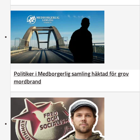
Politiker i Medborgerlig samling häktad för grov
mordbrand