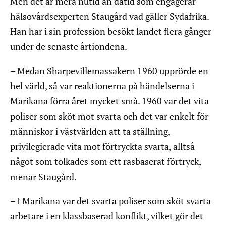
Men det är mera nutid än dåtid som engagerar
hälsovårdsexperten Staugård vad gäller Sydafrika.
Han har i sin profession besökt landet flera gånger
under de senaste årtiondena.
– Medan Sharpevillemassakern 1960 upprörde en
hel värld, så var reaktionerna på händelserna i
Marikana förra året mycket små. 1960 var det vita
poliser som sköt mot svarta och det var enkelt för
människor i västvärlden att ta ställning,
privilegierade vita mot förtryckta svarta, alltså
något som tolkades som ett rasbaserat förtryck,
menar Staugård.
– I Marikana var det svarta poliser som sköt svarta
arbetare i en klassbaserad konflikt, vilket gör det