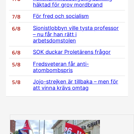
häktad för grov mordbrand
7/8
För fred och socialism
6/8
Sionistlobbyn ville tysta professor
– nu får han rätt i
arbetsdomstolen
6/8
SOK duckar Proletärens frågor
5/8
Fredsveteran får anti-
atombombspris
5/8
Jojo-strejken är tillbaka – men för
att vinna krävs omtag