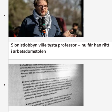
Sionistlobbyn ville tysta professor – nu får han rätt
i arbetsdomstolen