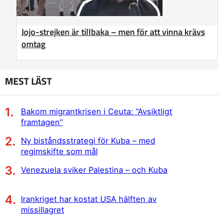
Jojo-strejken är tillbaka – men för att vinna krävs
omtag
MEST LÄST
Bakom migrantkrisen i Ceuta: ”Avsiktligt
framtagen”
Ny biståndsstrategi för Kuba – med
regimskifte som mål
Venezuela sviker Palestina – och Kuba
Irankriget har kostat USA hälften av
missillagret