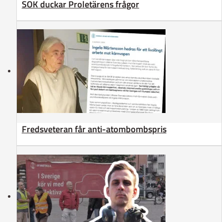
SOK duckar Proletärens frågor
Fredsveteran får anti-atombombspris