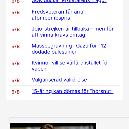
6/8
SOK duckar Proletärens frågor
5/8
Fredsveteran får anti-
atombombspris
5/8
Jojo-strejken är tillbaka – men för
att vinna krävs omtag
5/8
Massbegravning i Gaza för 112
dödade palestinier
5/8
Kvinnor vill se välfärd istället för
vapen
5/8
Vulgariserad valrörelse
5/8
15-åring kan dömas för ”horsnut”