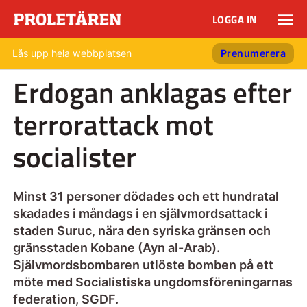
LOGGA IN
Lås upp hela webbplatsen
Prenumerera
Erdogan anklagas efter
terrorattack mot
socialister
Minst 31 personer dödades och ett hundratal
skadades i måndags i en självmordsattack i
staden Suruc, nära den syriska gränsen och
gränsstaden Kobane (Ayn al-Arab).
Självmordsbombaren utlöste bomben på ett
möte med Socialistiska ungdomsföreningarnas
federation, SGDF.