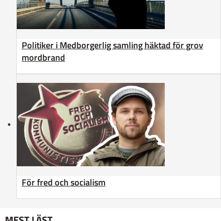
Politiker i Medborgerlig samling häktad för grov
mordbrand
För fred och socialism
MEST LÄST