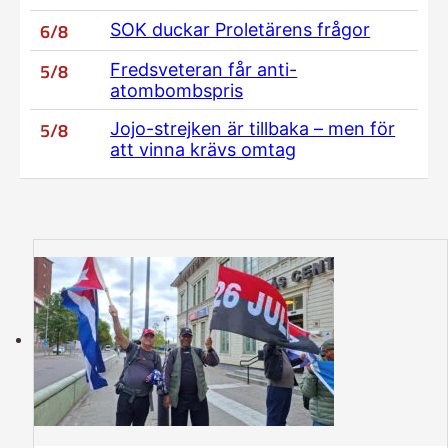
6/8
SOK duckar Proletärens frågor
5/8
Fredsveteran får anti-
atombombspris
5/8
Jojo-strejken är tillbaka – men för
att vinna krävs omtag