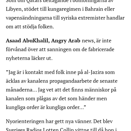
Som om Qatars deltagande i bombningarna av
Libyen, stödet till kungaregimen i Bahrain eller
vapensändningarna till syriska extremister handlar
om att stödja folken.
Asaad AbuKhalil, Angry Arab
news, är inte
förvånad över att sanningen om de fabricerade
nyheterna läcker ut.
”Jag är i kontakt med folk inne på al-Jazira som
äcklas av kanalens propagandaarbete de senaste
månaderna… Jag vet att det finns människor på
kanalen som plågas av det som händer men
kungliga order är kungliga order…”
Nyorienteringen har gett nya vänner. Det blev
Sveriges Radios Lotten Collin vittne till då hon i