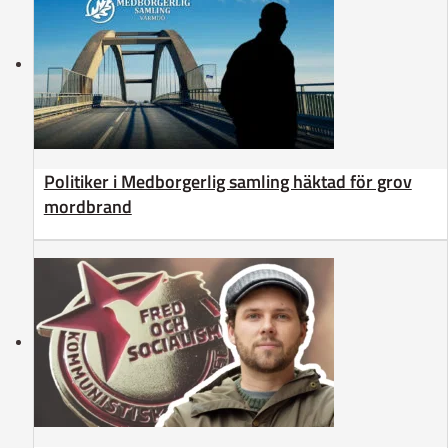
Politiker i Medborgerlig samling häktad för grov
mordbrand