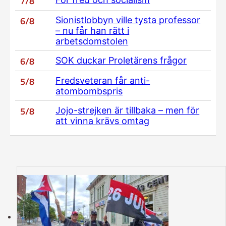
7/8
6/8
Sionistlobbyn ville tysta professor
– nu får han rätt i
arbetsdomstolen
6/8
SOK duckar Proletärens frågor
5/8
Fredsveteran får anti-
atombombspris
5/8
Jojo-strejken är tillbaka – men för
att vinna krävs omtag