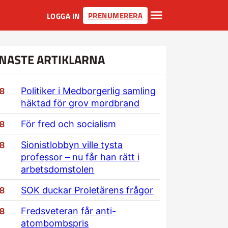
PRENUMERERA
LOGGA IN
NASTE ARTIKLARNA
/8
Politiker i Medborgerlig samling
häktad för grov mordbrand
/8
För fred och socialism
/8
Sionistlobbyn ville tysta
professor – nu får han rätt i
arbetsdomstolen
/8
SOK duckar Proletärens frågor
/8
Fredsveteran får anti-
atombombspris