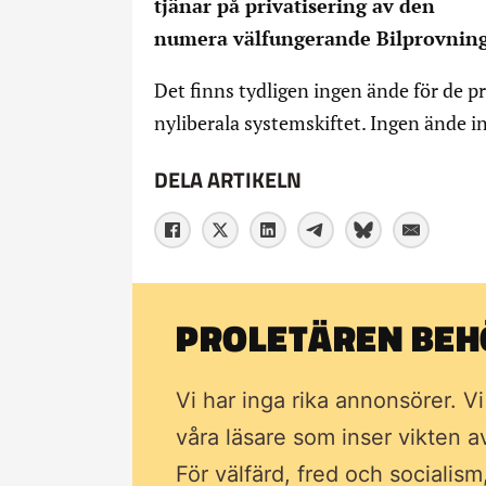
tjänar på privatisering av den
numera välfungerande Bilprovnin
Det finns tydligen ingen ände för de p
nyliberala systemskiftet. Ingen ände i
DELA ARTIKELN
PROLETÄREN BEHÖ
Vi har inga rika annonsörer. V
våra läsare som inser vikten 
För välfärd, fred och socialism