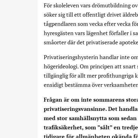
För skoleleven vars drömutbildning ov
söker sig till ett offentligt drivet äld
tågpendlaren som vecka efter vecka för
hyresgästen vars lägenhet förfaller i 
småorter där det privatiserade apoteke
Privatiseringshysterin handlar inte om 
högerideologi. Om principen att snart 
tillgänglig för allt mer profithungriga
ensidigt bestämma över verksamheten
Frågan är om inte sommarens stora u
privatiseringsvansinne. Det handl
med stor samhällsnytta som sedan s
trafiksäkerhet, som ”sålt” en tredje
tidigare för allmänheten okända f