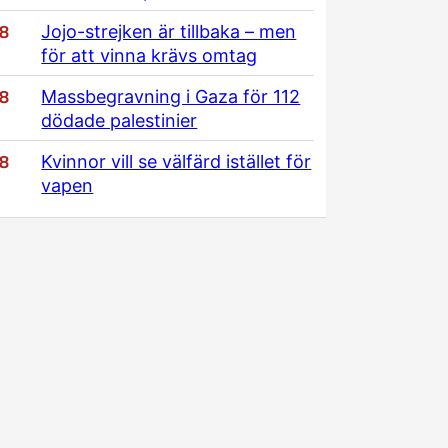
/8
Jojo-strejken är tillbaka – men
för att vinna krävs omtag
/8
Massbegravning i Gaza för 112
dödade palestinier
/8
Kvinnor vill se välfärd istället för
vapen