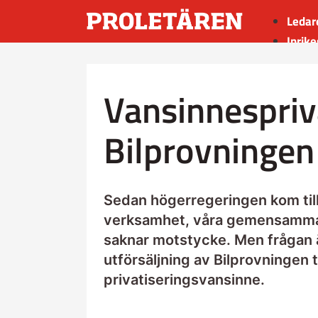
Ledar
Inrike
Utrik
Kultu
Vansinnespriv
Sport
Insän
Bilprovningen
Sedan högerregeringen kom till
verksamhet, våra gemensamma ti
saknar motstycke. Men frågan 
utförsäljning av Bilprovningen t
privatiseringsvansinne.