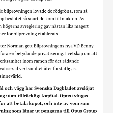
de bilprovningen lovade de rödgröna, som så
pp beslutet så snart de kom till makten. Av
n högerns avreglering gav nästan lika magert
oner för bilprovning etablerats.
eter Norman gett Bilprovningens nya VD Benny
mföra en betydande privatisering. I vetskap om att
 verksamhet inom ramen för det rådande
vatiserad verksamhet åter förstatligas.
 sinnevärld.
ål och vägg har Svenska Dagbladet avslöjat
tag utan tillräckligt kapital. Opus tvingas
ör att betala köpet, och inte av vem som
ovning som lånar ut pengarna till Opus Group