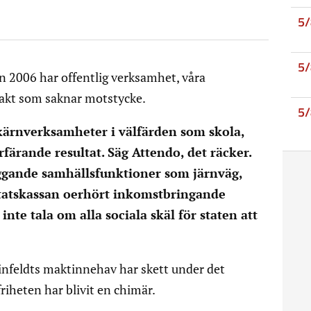
5
5
 2006 har offentlig verksamhet, våra
takt som saknar motstycke.
5
kärnverksamheter i välfärden som skola,
färande resultat. Säg Attendo, det räcker.
ggande samhällsfunktioner som järnväg,
 statskassan oerhört inkomstbringande
inte tala om alla sociala skäl för staten att
infeldts maktinnehav har skett under det
friheten har blivit en chimär.