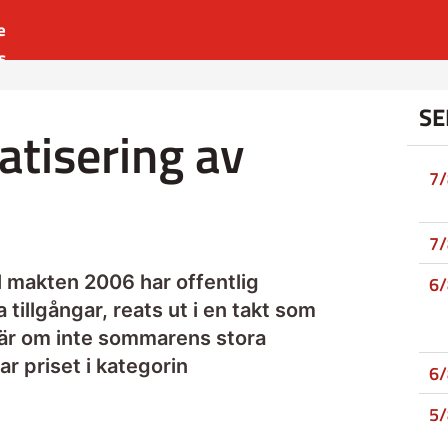
e
s
es
SE
r
atisering av
t
7
7
 makten 2006 har offentlig
6
llgångar, reats ut i en takt som
är om inte sommarens stora
ar priset i kategorin
6
5