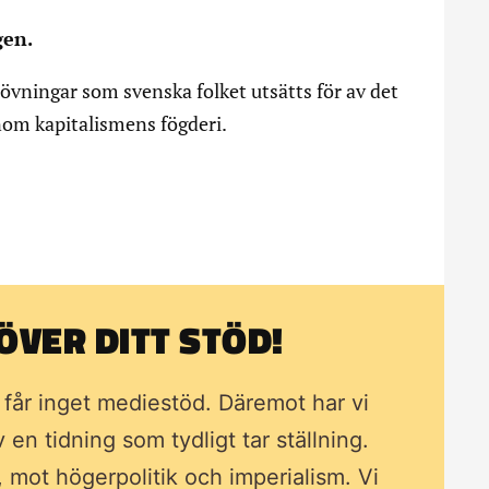
gen.
rövningar som svenska folket utsätts för av det
nom kapitalismens fögderi.
VER DITT STÖD!
i får inget mediestöd. Däremot har vi
av en tidning som
tydligt tar ställning.
, mot högerpolitik och imperialism. Vi