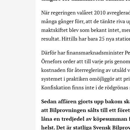
När regeringen valåret 2010 avreglera
många gånger förr, att de tänkte riva u
maktskiftet blev som bekant intet, me
resultat. Hittills har bara 25 nya stati
Därför har finansmarknadsminister P
Örnefors order att till varje pris geno
kostnaden för återreglering av utsåld
systemet i praktiken omöjliggör att pri
Konfiskation finns inte i de rödgrönas
Sedan affären gjorts upp bakom sk
att Bilprovningen sålts till ett före
låna en tredjedel av köpesumman f
helst. Det är statliga Svensk Bilpr