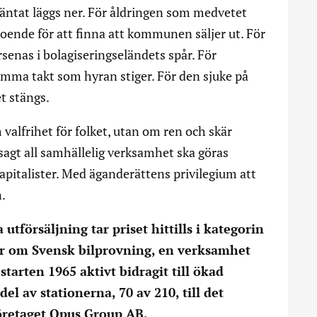
äntat läggs ner. För åldringen som medvetet
reboende för att finna att kommunen säljer ut. För
senas i bolagiseringseländets spår. För
samma takt som hyran stiger. För den sjuke på
t stängs.
valfrihet för folket, utan om ren och skär
sagt all samhällelig verksamhet ska göras
 kapitalister. Med äganderättens privilegium att
.
tförsäljning tar priset hittills i kategorin
ar om Svensk bilprovning, en verksamhet
tarten 1965 aktivt bidragit till ökad
del av stationerna, 70 av 210, till det
öretaget Opus Group AB.