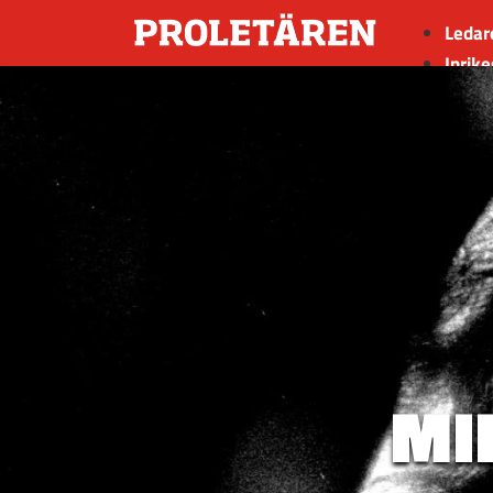
Ledar
Inrike
Utrik
Kultu
Sport
Insän
MI