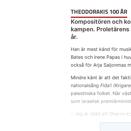
THEODORAKIS 100 ÅR
Kompositören och kom
kampen. Proletärens 
år.
Han är mest känd för musik
Bates och Irene Papas i huv
också för Arja Saijonmas m
Mindre känt är att det fakt
nationalsång
Fida’i (Krigare
palestinska folket. När väs
som israelisk premiärminist
– Jag är rädd att Sharon k