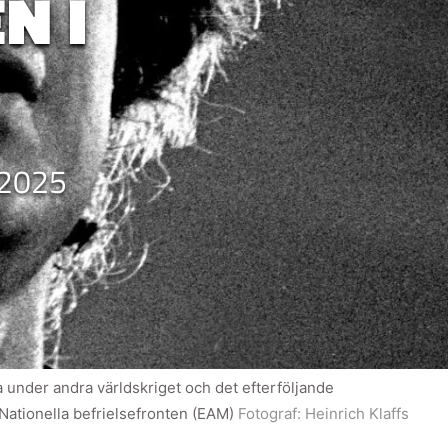
N I
2025
 under andra världskriget och det efterföljande
 Nationella befrielsefronten (EAM)
Fotograf:
Heinrich Klaffs