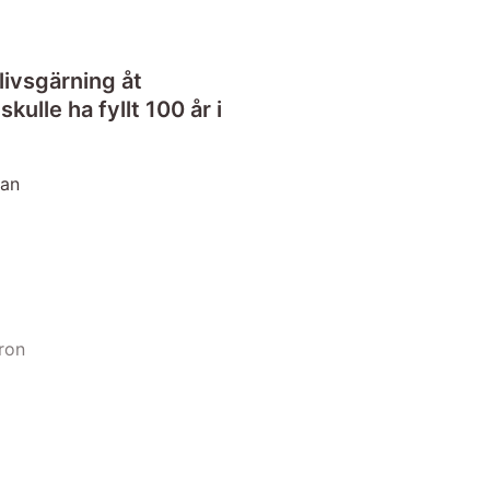
ivsgärning åt
lle ha fyllt 100 år i
lan
aron