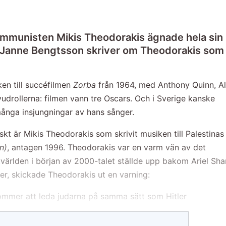
munisten Mikis Theodorakis ägnade hela sin l
Janne Bengtsson skriver om Theodorakis som sku
en till succéfilmen
Zorba
från 1964, med Anthony Quinn, A
udrollerna: filmen vann tre Oscars. Och i Sverige kanske
ånga insjungningar av hans sånger.
iskt är Mikis Theodorakis som skrivit musiken till Palestinas
n)
, antagen 1996. Theodorakis var en varm vän av det
tvärlden i början av 2000-talet ställde upp bakom Ariel Sh
er, skickade Theodorakis ut en varning:
ommer att leda judarna på samma sätt som Hitler