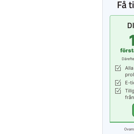
Få t
D
förs
Därefte
Alla
pro
E-t
Till
frå
Ovans