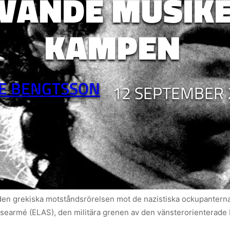
VÄNDE MUSIKE
KAMPEN
E BENGTSSON
12 SEPTEMBER 
den grekiska motståndsrörelsen mot de nazistiska ockupanterna
elsearmé (ELAS), den militära grenen av den vänsterorienterade