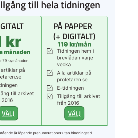
illgång till hela tidningen
IGITALT
PÅ PAPPER
(+ DIGITALT)
1 kr
119 kr/mån
Tidningen hem i
ta månaden
brevlådan varje
r 79 kr/månaden.
vecka
 artiklar på
Alla artiklar på
letaren.se
proletaren.se
idningen
E-tidningen
gång till arkivet
Tillgång till arkivet
n 2016
från 2016
VÄLJ
VÄLJ
tående är löpande prenumerationer utan bindningstid.