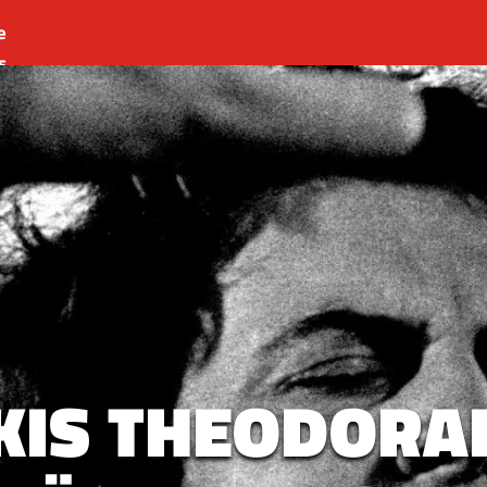
e
s
es
r
t
KIS THEODORA