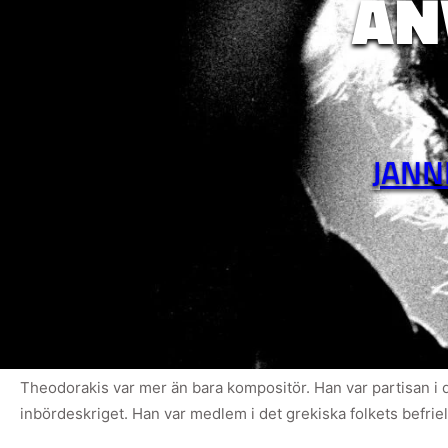
AN
JANN
Theodorakis var mer än bara kompositör. Han var partisan i 
inbördeskriget. Han var medlem i det grekiska folkets befri