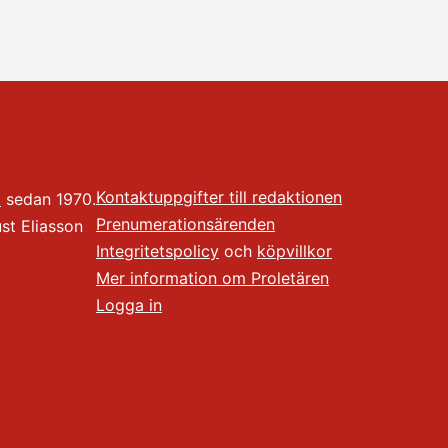
Kontaktuppgifter till redaktionen
t
sedan 1970.
Prenumerationsärenden
t Eliasson
Integritetspolicy
och
köpvillkor
Mer information om Proletären
Logga in