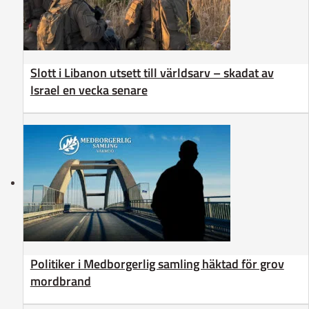
Slott i Libanon utsett till världsarv – skadat av
Israel en vecka senare
Politiker i Medborgerlig samling häktad för grov
mordbrand