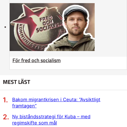
För fred och socialism
MEST LÄST
Bakom migrantkrisen i Ceuta: ”Avsiktligt
framtagen”
Ny biståndsstrategi för Kuba – med
regimskifte som mål