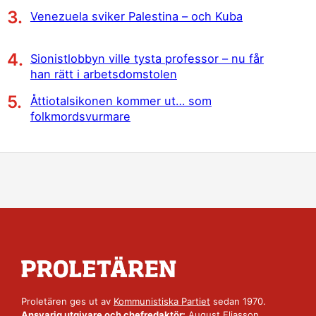
Venezuela sviker Palestina – och Kuba
Sionistlobbyn ville tysta professor – nu får
han rätt i arbetsdomstolen
Åttiotalsikonen kommer ut… som
folkmordsvurmare
Proletären ges ut av
Kommunistiska Partiet
sedan 1970.
Ansvarig utgivare och chefredaktör:
August Eliasson