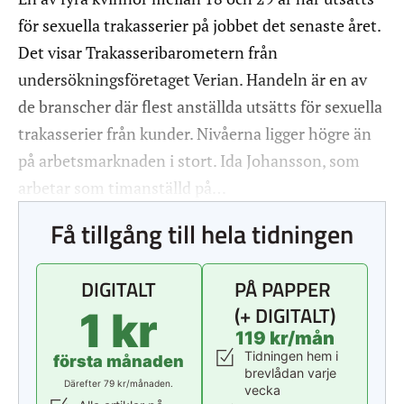
för sexuella trakasserier på jobbet det senaste året.
Det visar Trakasseribarometern från
undersökningsföretaget Verian. Handeln är en av
de branscher där flest anställda utsätts för sexuella
trakasserier från kunder. Nivåerna ligger högre än
på arbetsmarknaden i stort. Ida Johansson, som
arbetar som timanställd på…
Få tillgång till hela tidningen
DIGITALT
PÅ PAPPER
(+ DIGITALT)
1 kr
119 kr/mån
Tidningen hem i
första månaden
brevlådan varje
Därefter 79 kr/månaden.
vecka