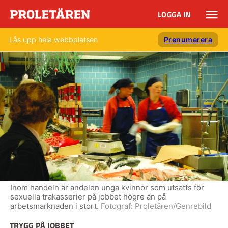
LOGGA IN
Lås upp hela webbplatsen
Prenumerera
Inom handeln är andelen unga kvinnor som utsatts för
sexuella trakasserier på jobbet högre än på
arbetsmarknaden i stort.
Fotograf:
Proletären/Genrebild
TRYGG PÅ JOBBET