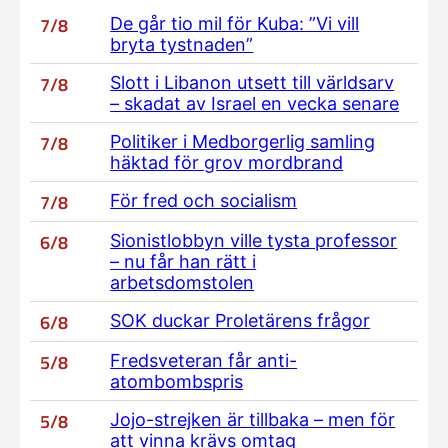
7/8
De går tio mil för Kuba: ”Vi vill
bryta tystnaden”
7/8
Slott i Libanon utsett till världsarv
– skadat av Israel en vecka senare
7/8
Politiker i Medborgerlig samling
häktad för grov mordbrand
7/8
För fred och socialism
6/8
Sionistlobbyn ville tysta professor
– nu får han rätt i
arbetsdomstolen
6/8
SOK duckar Proletärens frågor
5/8
Fredsveteran får anti-
atombombspris
5/8
Jojo-strejken är tillbaka – men för
att vinna krävs omtag