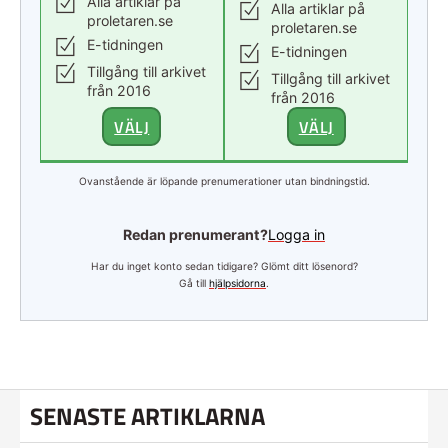
Alla artiklar på
Alla artiklar på
proletaren.se
proletaren.se
E-tidningen
E-tidningen
Tillgång till arkivet
Tillgång till arkivet
från 2016
från 2016
VÄLJ
VÄLJ
Ovanstående är löpande prenumerationer utan bindningstid.
Redan prenumerant?
Logga in
Har du inget konto sedan tidigare? Glömt ditt lösenord?
Gå till
hjälpsidorna
.
SENASTE ARTIKLARNA