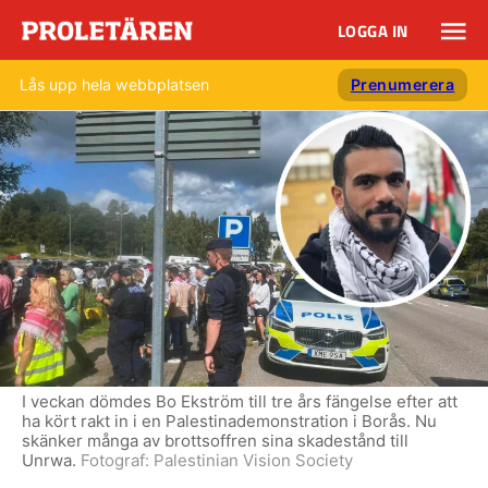
LOGGA IN
Lås upp hela webbplatsen
Prenumerera
I veckan dömdes Bo Ekström till tre års fängelse efter att
ha kört rakt in i en Palestinademonstration i Borås. Nu
skänker många av brottsoffren sina skadestånd till
Unrwa.
Fotograf:
Palestinian Vision Society