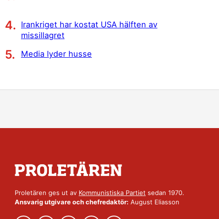
Irankriget har kostat USA hälften av
missillagret
Media lyder husse
Proletären ges ut av
Kommunistiska Partiet
sedan 1970.
Ansvarig utgivare och chefredaktör:
August Eliasson