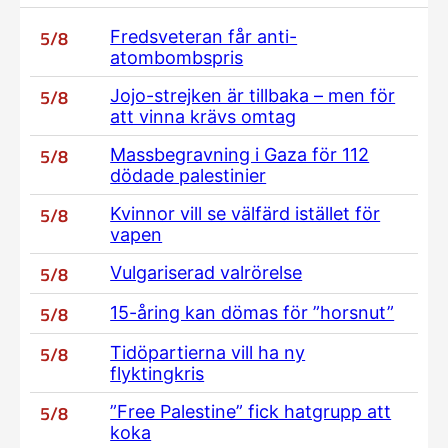
5/8
Fredsveteran får anti-
atombombspris
5/8
Jojo-strejken är tillbaka – men för
att vinna krävs omtag
5/8
Massbegravning i Gaza för 112
dödade palestinier
5/8
Kvinnor vill se välfärd istället för
vapen
5/8
Vulgariserad valrörelse
5/8
15-åring kan dömas för ”horsnut”
5/8
Tidöpartierna vill ha ny
flyktingkris
5/8
”Free Palestine” fick hatgrupp att
koka