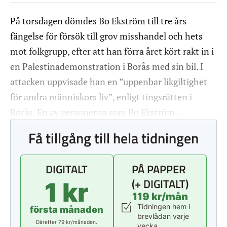
På torsdagen dömdes Bo Ekström till tre års
fängelse för försök till grov misshandel och hets
mot folkgrupp, efter att han förra året kört rakt in i
en Palestinademonstration i Borås med sin bil. I
attacken uppvisade han en ”uppenbar likgiltighet
för andra människors liv”, enligt tingsrätten i
Borås. En av personerna som Bo Ekström…
Få tillgång till hela tidningen
DIGITALT
PÅ PAPPER
(+ DIGITALT)
1 kr
119 kr/mån
Tidningen hem i
första månaden
brevlådan varje
Därefter 79 kr/månaden.
vecka