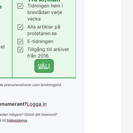
Tidningen hem i
n
brevlådan varje
.
vecka
Alla artiklar på
proletaren.se
E-tidningen
vet
Tillgång till arkivet
från 2016
VÄLJ
e prenumerationer utan bindningstid.
enumerant?
Logga in
edan tidigare? Glömt ditt lösenord?
 till
hjälpsidorna
.