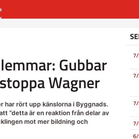
e
s
es
SE
r
t
7
lemmar: Gubbar
l stoppa Wagner
7
7
 har rört upp känslorna i Byggnads.
tt ”detta är en reaktion från delar av
ecklingen mot mer bildning och
7
6