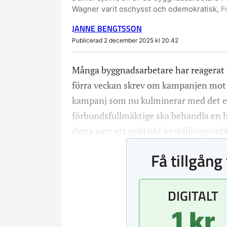
Wagner varit oschysst och odemokratisk,
F
JANNE BENGTSSON
Publicerad 2 december 2025 kl 20.42
Många byggnadsarbetare har reagerat o
förra veckan skrev om kampanjen mot
kampanj som nu kulminerar med det e
förbundsfullmäktige ska behandla en hem
detta som ett politiskt beställningsjo
Få tillgång 
DIGITALT
1 kr