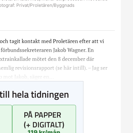
otograf:
Privat/Proletären/Byggnads
ch tagit kontakt med Proletären efter att vi
 förbundssekreteraren Jakob Wagner. En
xtrainkallade mötet den 8 december där
lig revisionsrapport (se här intill). – Jag ser
bb mot Jakob, säger en…
till hela tidningen
PÅ PAPPER
(+ DIGITALT)
119 kr/mån