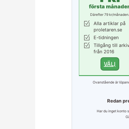
första månade
Därefter 79 kr/månaden
Alla artiklar på
proletaren.se
E-tidningen
Tillgång till arki
från 2016
VÄLJ
Ovanstående är löpand
Redan pr
Har du inget konto s
Gå