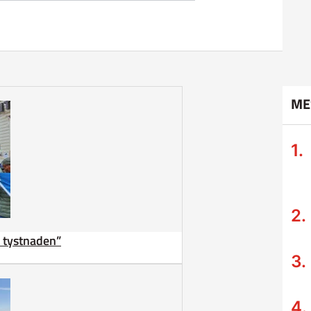
ME
ta tystnaden”