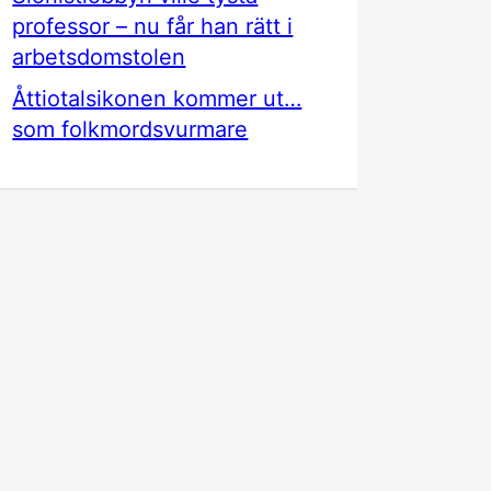
professor – nu får han rätt i
arbetsdomstolen
Åttiotalsikonen kommer ut…
som folkmordsvurmare