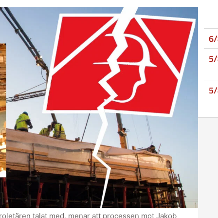
6
5
5
roletären talat med, menar att processen mot Jakob