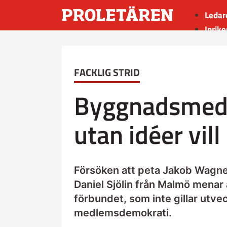
Ledar
Inrike
Utrik
Kultu
FACKLIG STRID
Sport
Insän
Byggnadsmed
utan idéer vil
Försöken att peta Jakob Wagner
Daniel Sjölin från Malmö menar a
förbundet, som inte gillar utv
medlemsdemokrati.