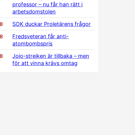
professor – nu får han rätt i
arbetsdomstolen
/8
SOK duckar Proletärens frågor
/8
Fredsveteran får anti-
atombombspris
/8
Jojo-strejken är tillbaka – men
för att vinna krävs omtag