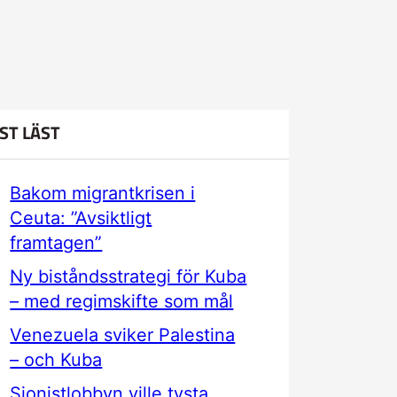
ST LÄST
Bakom migrantkrisen i
Ceuta: ”Avsiktligt
framtagen”
Ny biståndsstrategi för Kuba
– med regimskifte som mål
Venezuela sviker Palestina
– och Kuba
Sionistlobbyn ville tysta