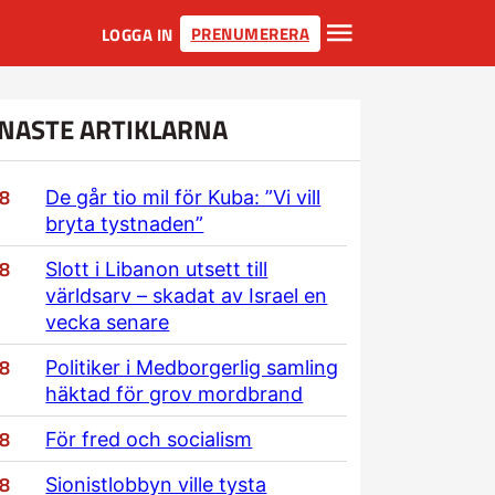
PRENUMERERA
LOGGA IN
NASTE ARTIKLARNA
/8
De går tio mil för Kuba: ”Vi vill
bryta tystnaden”
/8
Slott i Libanon utsett till
världsarv – skadat av Israel en
vecka senare
/8
Politiker i Medborgerlig samling
häktad för grov mordbrand
/8
För fred och socialism
/8
Sionistlobbyn ville tysta