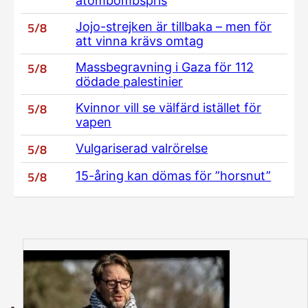
atombombspris
5/8
Jojo-strejken är tillbaka – men för
att vinna krävs omtag
5/8
Massbegravning i Gaza för 112
dödade palestinier
5/8
Kvinnor vill se välfärd istället för
vapen
5/8
Vulgariserad valrörelse
5/8
15-åring kan dömas för ”horsnut”