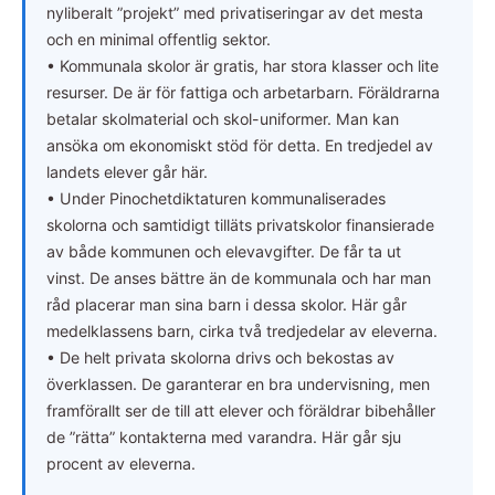
nyliberalt ”projekt” med privatiseringar av det mesta
och en minimal offentlig sektor.
• Kommunala skolor är gratis, har stora klasser och lite
resurser. De är för fattiga och arbetarbarn. Föräldrarna
betalar skolmaterial och skol-uniformer. Man kan
ansöka om ekonomiskt stöd för detta. En tredjedel av
landets elever går här.
• Under Pinochetdiktaturen kommunaliserades
skolorna och samtidigt tilläts privatskolor finansierade
av både kommunen och elevavgifter. De får ta ut
vinst. De anses bättre än de kommunala och har man
råd placerar man sina barn i dessa skolor. Här går
medelklassens barn, cirka två tredjedelar av eleverna.
• De helt privata skolorna drivs och bekostas av
överklassen. De garanterar en bra undervisning, men
framförallt ser de till att elever och föräldrar bibehåller
de ”rätta” kontakterna med varandra. Här går sju
procent av eleverna.