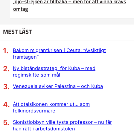
Jojo-strejken är tillbaka – men för att vinna krävs
omtag
MEST LÄST
Bakom migrantkrisen i Ceuta: ”Avsiktligt
framtagen”
Ny biståndsstrategi för Kuba – med
regimskifte som mål
Venezuela sviker Palestina – och Kuba
Åttiotalsikonen kommer ut… som
folkmordsvurmare
Sionistlobbyn ville tysta professor – nu får
han rätt i arbetsdomstolen