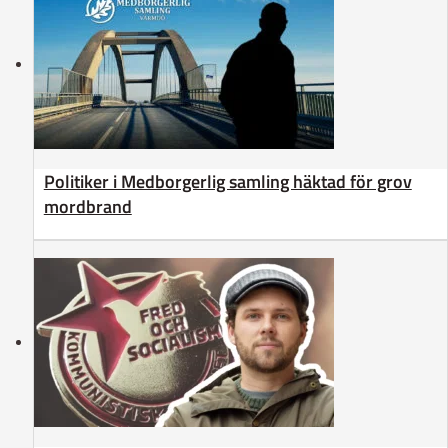
Politiker i Medborgerlig samling häktad för grov
mordbrand