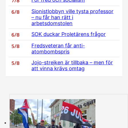
7/8
6/8
Sionistlobbyn ville tysta professor
– nu får han rätt i
arbetsdomstolen
6/8
SOK duckar Proletärens frågor
5/8
Fredsveteran får anti-
atombombspris
5/8
Jojo-strejken är tillbaka – men för
att vinna krävs omtag