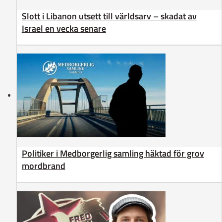
Slott i Libanon utsett till världsarv – skadat av
Israel en vecka senare
Politiker i Medborgerlig samling häktad för grov
mordbrand