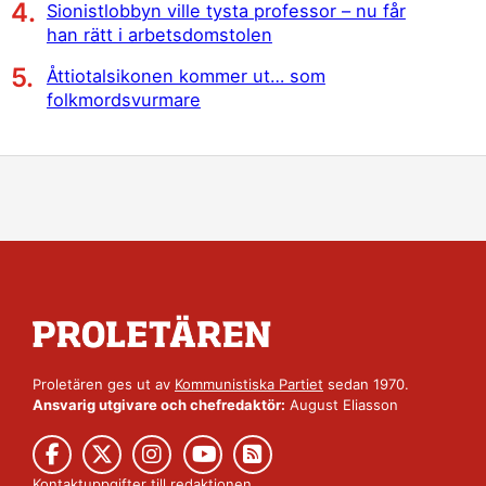
Sionistlobbyn ville tysta professor – nu får
han rätt i arbetsdomstolen
Åttiotalsikonen kommer ut… som
folkmordsvurmare
Proletären ges ut av
Kommunistiska Partiet
sedan 1970.
Ansvarig utgivare och chefredaktör:
August Eliasson
Kontaktuppgifter till redaktionen