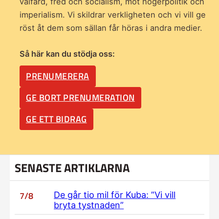
välfärd, fred och socialism, mot högerpolitik och
imperialism. Vi skildrar verkligheten och vi vill ge
röst åt dem som sällan får höras i andra medier.
Så här kan du stödja oss:
PRENUMERERA
GE BORT PRENUMERATION
GE ETT BIDRAG
SENASTE ARTIKLARNA
7/8
De går tio mil för Kuba: ”Vi vill
bryta tystnaden”