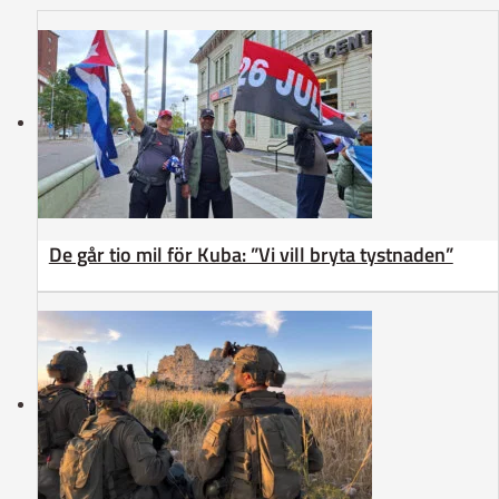
De går tio mil för Kuba: ”Vi vill bryta tystnaden”